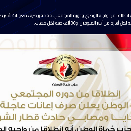
ه انطلاقا من واجبه الوطني ودوره المجتمعي، فقد قرر صرف معونات لأسر ض