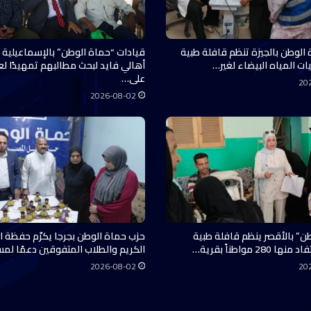
 الوطن بالجيزة تنظم قافلة طبية
قيادات “حماة الوطن” بالإسماعيلية 
ات المياه البيضاء لغير…
أهالي فايد لبحث مطالبهم تمهيدًا ل
على…
20
2026-08-02
ن” بالأقصر ينظم قافلة طبية
حزب حماة الوطن بجرجا يكرّم حفظة ال
28 مواطناً بقرية…
الكريم والطلاب المتفوقين دعمًا لم
2026-08-02
20