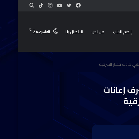
24
℃
إنضم للحزب
من نحن
الاتصال بنا
القاهرة
ابي حادث قطار الشرقية
ف إعانات
قية