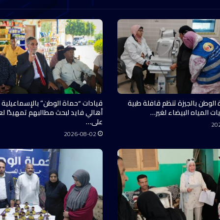
 الوطن بالجيزة تنظم قافلة طبية
قيادات “حماة الوطن” بالإسماعيلية 
ات المياه البيضاء لغير…
أهالي فايد لبحث مطالبهم تمهيدًا ل
على…
20
2026-08-02