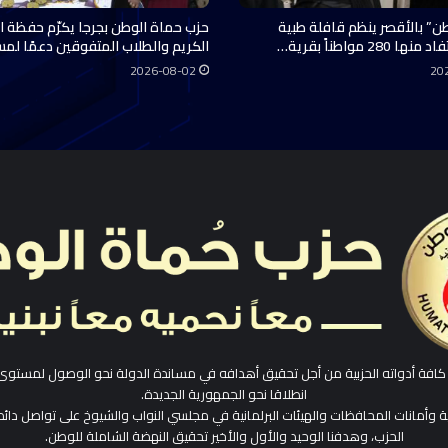
ن” بالأقصر ينظم قافلة طبية
حزب حماة الوطن بجرجا يكرّم حفظة ال
28 مواطناً بقرية…
الكريم والطلاب المتفوقين دعمًا لم
2026-08-02
20
افة أدواته الحزبية من أجل تحقيق أهدافه في مساندة الدولة نحو الوصول لمستوى
انطلاقا نحو الجمهورية الجديدة.
ية وأمانات المحافظات والهيئات البرلمانية في مجلسي النواب والشيوخ على تواصل دائم
الحزب، وهدفنا الوحيد والأول والأخير تحقيق النهضة الشاملة للوطن.