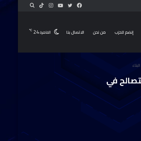
24
℃
إنضم للحزب
من نحن
الاتصال بنا
القاهرة
لبناء
تصالح في