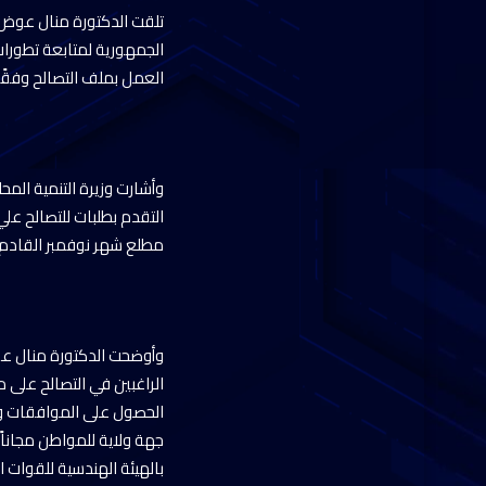
تلقت الدكتورة منال عوض وز
الجمهورية لمتابعة تطورات
العمل بملف التصالح وفقًا للقانون الجديد ا
وأشارت وزيرة التنمية المحل
التقدم بطلبات للتصالح علي
مطلع شهر نوفمبر القادم 
وأوضحت الدكتورة منال عو
الراغبين في التصالح على م
الحصول على الموافقات والت
جهة ولاية للمواطن مجاناً 
بالهيئة الهندسية للقوات ا