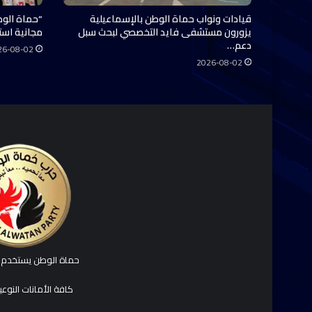
قيادات ونواب حماة الوطن بالإسماعيلية
“حماة الوط
يزورون مستشفى فايد التخصصي لبحث سبل
مجانية استفاد منها 0
دعم…
26-08-02
2026-08-02
حماة الوطن يستخدم ك
كافة الأمانات النوع