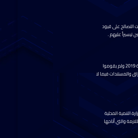
ت التصالح على قيود
 تيسيراً عليهم .
وأكدت وزيرة التنمية المحلية أن المواطنين الذين تقدموا على التصالح وفقاً للقانون القديم رقم 17 لسنة 2019 ولم يقوموا
اق والمستندات فيما لا
ة التنمية المحلية
ازمة والتي أتاحها