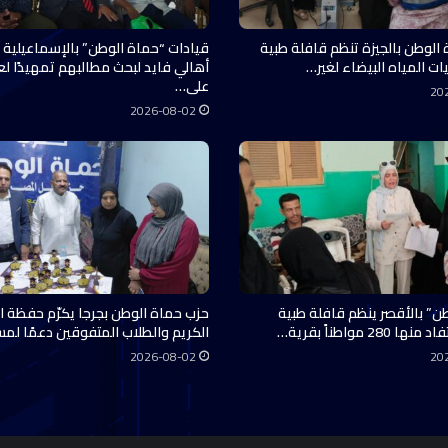
 الوطن بالجيزة تنظم قافلة طبية
قيادات “حماة الوطن” بالإسماعيلية 
ات المياه البيضاء لغير…
أهالي فايد لبحث مطالبهم تمهيدًا ل
على…
20
2026-08-02
ن” بالأقصر ينظم قافلة طبية
حزب حماة الوطن بجرجا يكرّم حفظة ال
28 مواطناً بقرية…
الكريم والطلاب المتفوقين دعمًا لم
2026-08-02
20