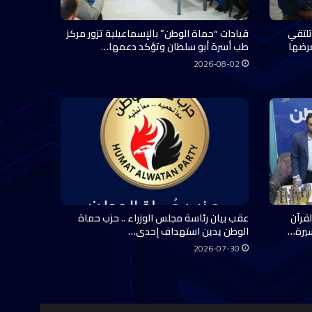
تلتقي
قيادات “حماة الوطن” بالإسماعيلية تزور مركز
عرضها
طب أسرة أبو سلطان وتؤكد دعمها…
2026-08-02
قرآن
عقب بيان رئاسة مجلس الوزراء .. حزب حماة
سيرة…
الوطن يدين استهداف إحدى…
2026-07-30