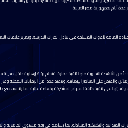
قة المصرية والقوات الخاصة الصربية تدريباً مشتركاً بميادين التدريب القتا
 عدة أيام بجمهورية مصر العربية.
يادة العامة للقوات المسلحة على تبادل الخبرات التدريبية، وتعزيز علاقات ا
اً من الأنشطة التدريبية منها تنفيذ عملية اقتحام بؤرة إرهابية داخل مدينة س
رهائن والقبض على العناصر الإرهابية، وتنفيذ عدداً من الرمايات النمطية وغير ا
 وقدرتها على تنفيذ كافة المهام المشتركة بكفاءة عالية، بما يتناسب مع ط
لخبرات الميدانية والتكتيكية المتبادلة، بما يساهم فى رفع مستوى الجاهزية وال