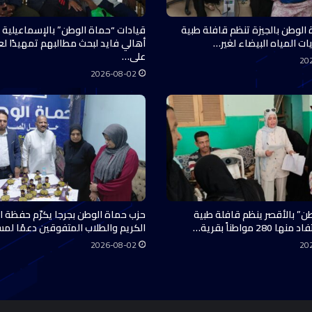
 الوطن بالجيزة تنظم قافلة طبية
قيادات “حماة الوطن” بالإسماعيلية 
ات المياه البيضاء لغير…
أهالي فايد لبحث مطالبهم تمهيدًا ل
على…
20
2026-08-02
ن” بالأقصر ينظم قافلة طبية
حزب حماة الوطن بجرجا يكرّم حفظة ال
28 مواطناً بقرية…
الكريم والطلاب المتفوقين دعمًا لم
2026-08-02
20