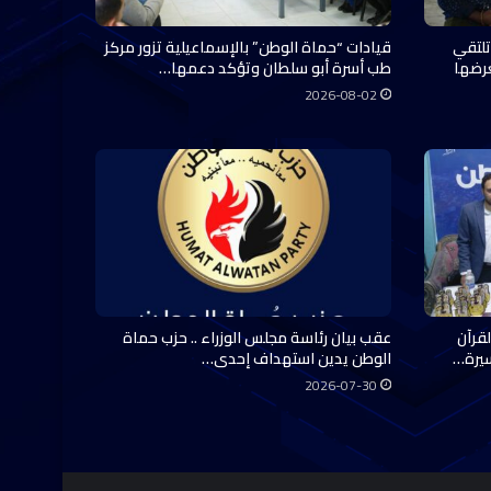
تلتقي
قيادات “حماة الوطن” بالإسماعيلية تزور مركز
عرضها
طب أسرة أبو سلطان وتؤكد دعمها…
2026-08-02
قرآن
عقب بيان رئاسة مجلس الوزراء .. حزب حماة
سيرة…
الوطن يدين استهداف إحدى…
2026-07-30