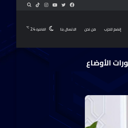
24
℃
إنضم للحزب
من نحن
الاتصال بنا
القاهرة
لسطينية
رات الأوضاع