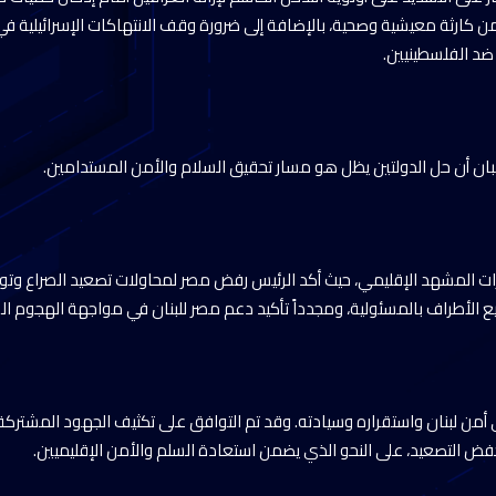
من كارثة معيشية وصحية، بالإضافة إلى ضرورة وقف الانتهاكات الإسرائيلية في
د الفلسطينيين.
بان أن حل الدولتين يظل هو مسار تحقيق السلام والأمن المستدامين.
ات المشهد الإقليمي، حيث أكد الرئيس رفض مصر لمحاولات تصعيد الصراع وتوس
يع الأطراف بالمسئولية، ومجدداً تأكيد دعم مصر للبنان في مواجهة الهجوم ال
ن لبنان واستقراره وسيادته. وقد تم التوافق على تكثيف الجهود المشتركة 
ض التصعيد، على النحو الذي يضمن استعادة السلم والأمن الإقليميين.