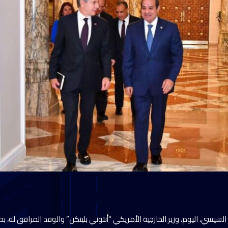
لسيسي، اليوم، وزير الخارجية الأمريكي “أنتوني بلينكن” والوفد المرافق له، بح