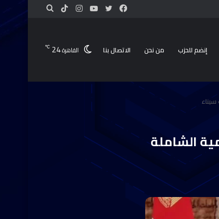
24
℃
إنضم للحزب
من نحن
الاتصال بنا
القاهرة
 سيناء
ية الشاملة