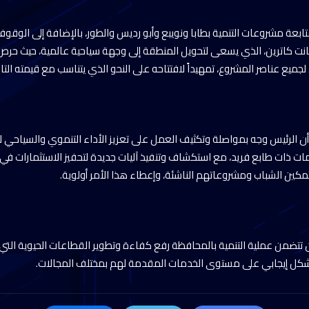
 متابعة مشروعات التنمية بطابا ونويبع وأبو رديس والطور، بالإضافة إلى ال
انت كاترين، الذي يسعى لتحويل المنطقة إلى وجهة سياحية عالمية، حيث حرص
ميع عناصر المشروع، تمهيداً لافتتاحه على النحو الذي يتناسب مع قيمته التاري
 الرئيس وجه بمواصلة وتكثيف العمل على تعزيز الأداء التنموي والسياحي 
ت ذات طابع فريد، مع استكشاف وتنفيذ آليات جديدة لتحفيز الاستثمارات ف
ين الشباب ومشروعاتهم الناشئة، وإعطاء هذا الأمر أولوية.
تتضمن عملية التنمية بالمحافظة رفع كفاءة وتطوير القطاعات الحيوية التي
شكل إيجابي على مستوى الخدمات المقدمة لهم بمختلف المجالات.