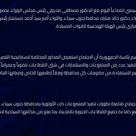
لسيسي اجتماعاً اليوم مع الدكتور مصطفى مدبولي رئيس مجلس الوزراء، بحضو
للواء دكتور خالد مبارك محافظ جنوب سيناء، واللواء أمير سيد أحمد مستشار رئي
عزازي رئيس الهيئة الهندسية للقوات المسلحة.
 رئاسة الجمهورية أن الاجتماع استعرض المحاور المختلفة لاستراتيجية التنم
نفيذ عدد من المشروعات والاستثمارات في شتى القطاعات، تنموياً وعمرانياً وس
يم الاستفادة من مقومات كل محافظة وفقاً لطابعها الخاص وميزاتها التنا
جتماع متابعة تطورات تنفيذ المشروعات ذات الأولوية بمحافظة جنوب سيناء،
رفع كفاءة جميع القطاعات الحيوية بالمدينة، بما يعزز من مكانتها السياحية 