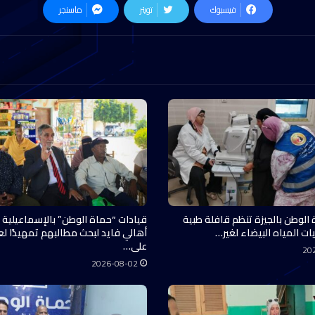
فيسبوك
تويتر
ماسنجر
 الوطن بالجيزة تنظم قافلة طبية
قيادات “حماة الوطن” بالإسماعيلية 
ات المياه البيضاء لغير…
أهالي فايد لبحث مطالبهم تمهيدًا ل
على…
20
2026-08-02