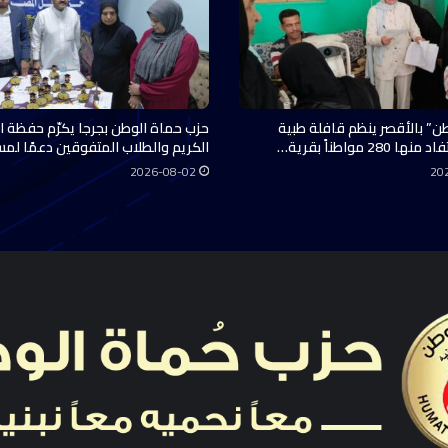
ن” بالأقصر ينظم قافلة طبية
حزب حماة الوطن بجرجا يكرّم حفظة ال
28 مواطناً بقرية…
الكريم والطلاب المتفوقين دعمًا لم
2026-08-02
20