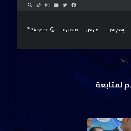
24
℃
إنضم للحزب
من نحن
الاتصال بنا
القاهرة
لدراسة
م لمتابعة