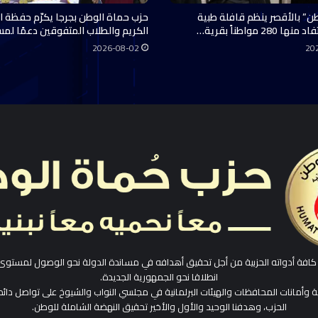
ن” بالأقصر ينظم قافلة طبية
حزب حماة الوطن بجرجا يكرّم حفظة ال
28 مواطناً بقرية…
الكريم والطلاب المتفوقين دعمًا لم
2026-08-02
20
افة أدواته الحزبية من أجل تحقيق أهدافه في مساندة الدولة نحو الوصول لمستوى
انطلاقا نحو الجمهورية الجديدة.
ية وأمانات المحافظات والهيئات البرلمانية في مجلسي النواب والشيوخ على تواصل دائم
الحزب، وهدفنا الوحيد والأول والأخير تحقيق النهضة الشاملة للوطن.