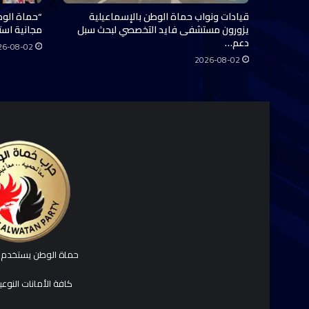
قيادات ونواب حماة الوطن بالإسماعيلية
“حماة الوط
يزورون مستشفى فايد التخصصي لبحث سبل
مجانية استفاد منها 0
دعم…
26-08-02
2026-08-02
حماة الوطن يستخدم ك
كافة الأمانات النوع