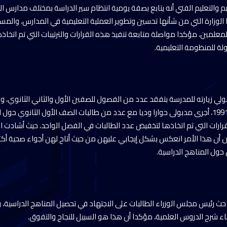
تعليم والتعليم الفني أنه يتابع بصفة يومية انتظام سير الدراسة بمختلف مدارس
ا الوزارة التي من شأنها تحسين وتطوير العملية التعليمية في المدارس، وال
علمين، مؤكدا مواصلة متابعة تنفيذ هذه القرارات والترتيبات التي تم اتخاذها أ
لة للمنظومة التعليمية.
ي زيارته للمدرسة بتفقد عدد من الفصول للصفين الأول والثاني الثانوي، و
المدرسة التي أنشئت عام 1991، أجرى مدبولى حوارا وديا مع عدد من طالبات الصف الأول الثانوي
ارات التي تم اتخاذها لتخفيض عدد الطالبات في الفصل الواحد، حيث أشادت ا
 أن هذا الأمر انعكس بشكل إيجابي عليهن من حيث أتاح لهن أجواء صحية أكثر
حول المناهج الدراسية.
 حث رئيس مجلس الوزراء الطالبات على الاجتهاد في تحصيل المناهج الدراسية، و
اء شرح الدروس العلمية، مؤكدا أن هذا هو السبيل للنجاح والتفوق.