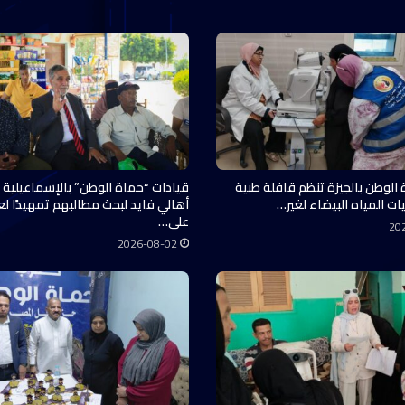
 الوطن بالجيزة تنظم قافلة طبية
قيادات “حماة الوطن” بالإسماعيلية 
ات المياه البيضاء لغير…
أهالي فايد لبحث مطالبهم تمهيدًا ل
على…
20
2026-08-02