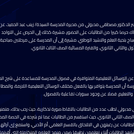
الدكتور مصطفى مدبولي من مديرة المدرسة السيدة/ زينب عبد الحميد، عن 
اك حرصا كبيرا من الطالبات على الحضور، مشيرة كذلك إلى الحرص على التواجد ف
صباح بتحية العلم والنشيد الوطني، مشيرة إلى أن المدرسة على مرحلتين صباح
ول والثاني الثانوي، والفترة المسائية الصف الثالث الثانوي.
 عن الوسائل التعليمية المتوافرة في فصول المدرسة للمساعدة على شرح الم
سة أن المدرسة يتوافر بها بالفعل مختلف الوسائل التعليمية اللازمة، والمطا
ة والتعليم، فضلا عن وجود سبورات تفاعلية بالفصول.
بولي لطلب عدد من الطالبات بالتقاط صورة تذكارية، حيث رحب بذلك، متمنيا 
لصف الثاني الثانوي، حيث استفسر من الطالبات عما تم شرحه في الحصة المد
لطالبات عن رغبتهن في الالتحاق بالقسم العلمي أم الأدبي، واستمع إى آرائ
هد الطالبات أثناء تعلمهن تطبيقا ضمن منهج العلوم المتكاملة التي أقرتها ا