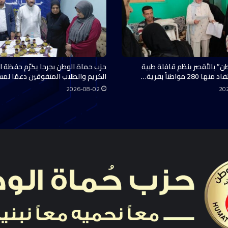
ن” بالأقصر ينظم قافلة طبية
حزب حماة الوطن بجرجا يكرّم حفظة ال
28 مواطناً بقرية…
الكريم والطلاب المتفوقين دعمًا لم
2026-08-02
20