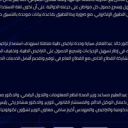
هل ويسرع حصول كل مواطن على جرعته الدوائية، على أن تكون لغة الاستخد
التطبيق الإلكتروني، مع ضرورة ربط التطبيق بقاعدة بيانات موحدة بالتنسيق مع 
كتور خالد عبدالغفار، سيارة وحدة تراخيص طبية متنقلة تستهدف استصدار تراخي
 في إطار تسهيل الإجراءات وتسريع الحصول على التراخيص الطبية، وتخفيف ال
ا بمشاركة القطاع الخاص مع القطاع العام في توفير وتقديم أفضل الخدمات الطب
 عبدالعليم مساعد وزير الصحة لنظم المعلومات والتحول الرقمي، والدكتور 
باعمال الوكيل الدائم، والمستشار القانوني للوزير، والدكتور هشام زكي رئيس 
لحكومية والتراخيص، والمهندس أكرم سامي معاون الوزير لشؤون تكنولوجيا 