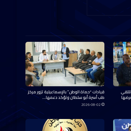
تلتقي
قيادات “حماة الوطن” بالإسماعيلية تزور مركز
عرضها
طب أسرة أبو سلطان وتؤكد دعمها…
2026-08-02