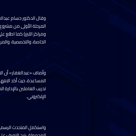
وقال الدكتور حسام عبدالغ
المرحلة الأولى من مشروع
ومراكز الليزر) كما اطلع عل
الخاصة، والتخصصية، والمراك
وأضاف «عبدالغفار» أن ال
المساعدة، حيث أكد الانته
تدريب العاملين بالإدارة 
الإلكتروني. ‎
واستكمل المتحدث الرسمي 
المحمولة، يتيح التعرف على