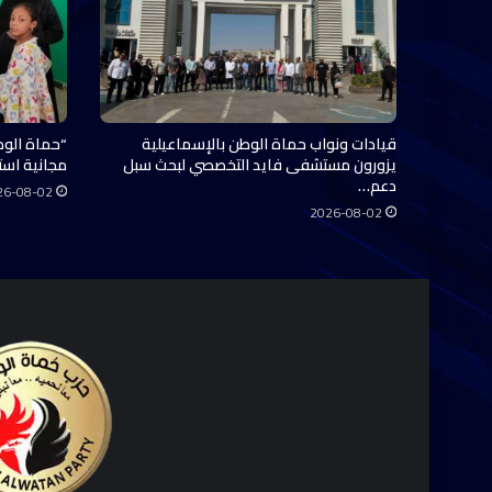
قيادات ونواب حماة الوطن بالإسماعيلية
“حماة الوط
يزورون مستشفى فايد التخصصي لبحث سبل
مجانية استفاد منها 0
دعم…
26-08-02
2026-08-02