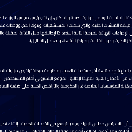
فار المتحدث الرسمي لوزارة الصحة والسكان، إن نائب رئيس مجلس الوزراء ا
 ميكنة المنشآت الطبية، والتي شملت (المستشفيات، وبنوك الدم، ووحدات غس
ى الإجراءات النهائية للمرحلة الثانية استعدادًا لإطلاقها خلال الفترة المقبلة و
ز الطبية، ودور النقاهة، ومراكز الأشعة، ومعامل التحاليل). ‎
اجتماع شهد متابعة أخر مستجدات العمل بمنظومة ميكنة تراخيص مزاولة الم
اء من الأعمال الفنية، تمهيدًا لإطلاق الموقع الإلكتروني أمام المستخدمين،
المركزية للمؤسسات العلاجية غير الحكومية والتراخيص الطبية، على كيفية الت
أن نائب رئيس مجلس الوزراء وجه بالتوسع في الخدمات الصحية، بإنشاء تطبي
 أماكن بيع الأدوية باختلاف أنواعها، وفقًا للنطاق الجغرافي، كما يتيح بدائل 