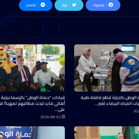
فيسبوك
تويتر
ماسنجر
 الوطن بالجيزة تنظم قافلة طبية
قيادات “حماة الوطن” بالإسماعيلية 
ات المياه البيضاء لغير…
أهالي فايد لبحث مطالبهم تمهيدًا ل
على…
20
2026-08-02