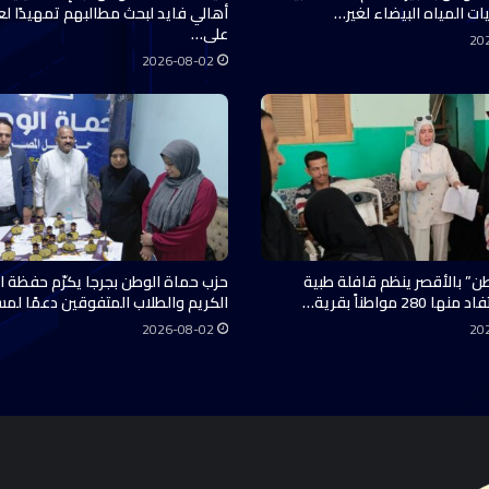
ات المياه البيضاء لغير…
أهالي فايد لبحث مطالبهم تمهيدًا ل
على…
20
2026-08-02
ن” بالأقصر ينظم قافلة طبية
حزب حماة الوطن بجرجا يكرّم حفظة ال
28 مواطناً بقرية…
الكريم والطلاب المتفوقين دعمًا لم
2026-08-02
20