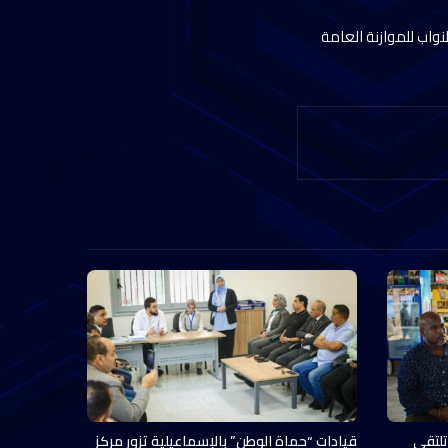
واب للموازنة العامة
تلتقي
قيادات “حماة الوطن” بالإسماعيلية تزور مركز