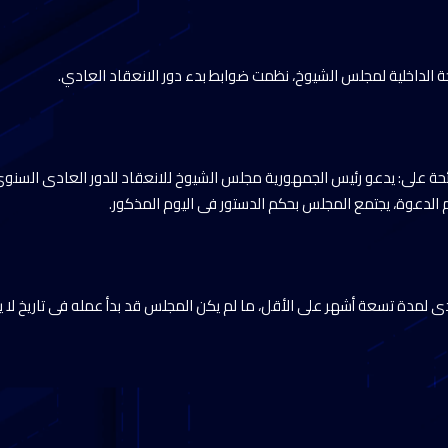
ئحة الداخلية لمجلس الشيوخ، نظمت ضوابط بدء دور الانعقاد العادي.
دة 158 من اللائحة على: يدعو رئيس الجمهورية مجلس الشيوخ للانعقاد للدور العادى ا
م الدعوة، يجتمع المجلس بحكم الدستور فى اليوم المذكور.
دى لمدة تسعة أشهر على الأقل، ما لم يكن المجلس قد بدأ عمله فى تاريخ لا