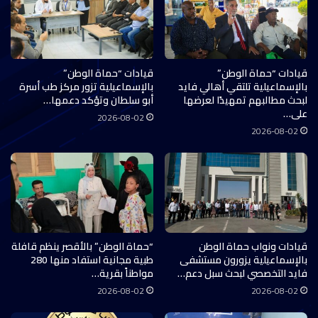
قيادات “حماة الوطن”
قيادات “حماة الوطن”
بالإسماعيلية تلتقي أهالي فايد
بالإسماعيلية تزور مركز طب أسرة
لبحث مطالبهم تمهيدًا لعرضها
أبو سلطان وتؤكد دعمها…
على…
2026-08-02
2026-08-02
قيادات ونواب حماة الوطن
“حماة الوطن” بالأقصر ينظم قافلة
بالإسماعيلية يزورون مستشفى
طبية مجانية استفاد منها 280
فايد التخصصي لبحث سبل دعم…
مواطناً بقرية…
2026-08-02
2026-08-02