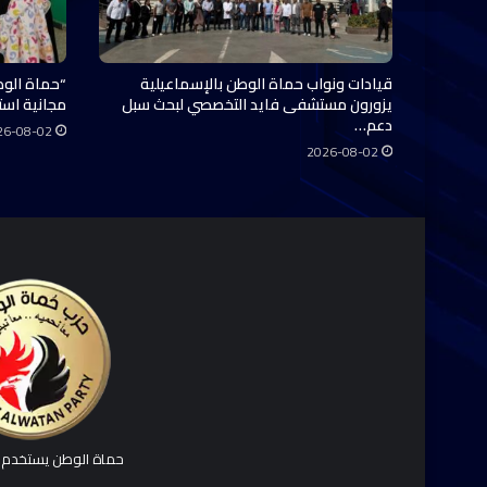
قيادات ونواب حماة الوطن بالإسماعيلية
“حماة الوط
يزورون مستشفى فايد التخصصي لبحث سبل
مجانية استفاد منها 0
دعم…
26-08-02
2026-08-02
حماة الوطن يستخدم ك