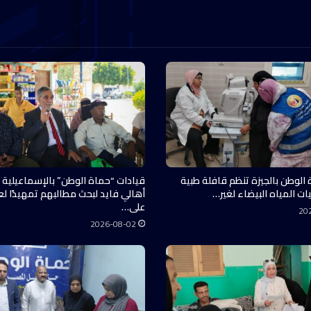
 الوطن بالجيزة تنظم قافلة طبية
قيادات “حماة الوطن” بالإسماعيلية 
ات المياه البيضاء لغير…
أهالي فايد لبحث مطالبهم تمهيدًا ل
على…
20
2026-08-02