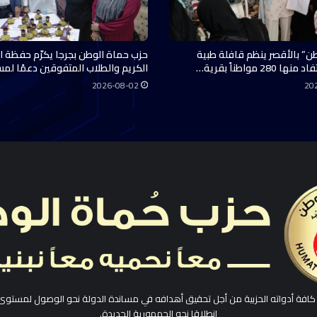
ن” بالأقصر ينظم قافلة طبية
حزب حماة الوطن بجرجا يكرّم حفظة ال
28 مواطناً بقرية…
الكريم والطلاب المتفوقين دعمًا لم
2026-08-02
20
افة أدواته الحزبية من أجل تحقيق أهدافه في مساندة الدولة نحو الوصول لمستوى
انطلاقا نحو الجمهورية الجديدة.