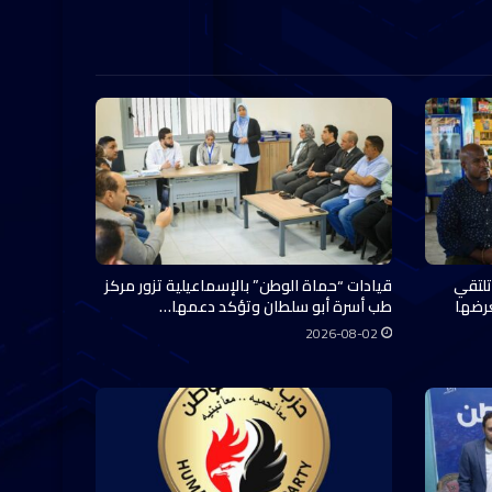
تلتقي
قيادات “حماة الوطن” بالإسماعيلية تزور مركز
عرضها
طب أسرة أبو سلطان وتؤكد دعمها…
2026-08-02