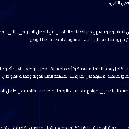
عي الثاني.
س النواب وهو يستهل دور انعقاده الخامس من الفصل التشريعي الثاني يتقدم
 من جهود مخلصة على جميع المستويات لمصلحة هذا الوطن.
 الكامل ومساندته المستمرة وتأييده لمسيرة العمل الوطني التي بدأتموه
مية، والعالمية، مستهدفين بها إعلاء المصلحة العليا للدولة وحماية المواطن.
يثة الساعية إلى مواجهة تداعيات الأزمة الاقتصادية العالمية عن كاهل ا
ي أن الدولة المصرية -بفضل تكاتف جميع أبنائها المخلصين- قادرة على تخط