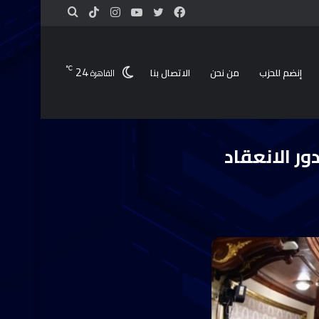
24
℃
إنضم للحزب
من نحن
الاتصال بنا
القاهرة
خامس
ور الانعقاد