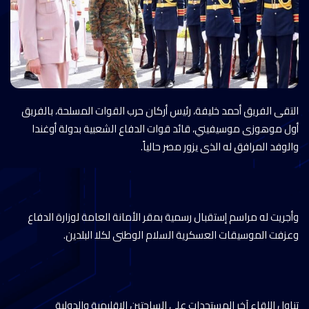
التقى الفريق أحمد خليفة، رئيس أركان حرب القوات المسلحة، بالفريق
أول موهوزى موسيفيني، قائد قوات الدفاع الشعبية بدولة أوغندا
والوفد المرافق له الذى يزور مصر حالياً.
وأجريت له مراسم إستقبال رسمية بمقر الأمانة العامة لوزارة الدفاع
وعزفت الموسيقات العسكرية السلام الوطنى لكلا البلدين.
تناول اللقاء آخر المستجدات على الساحتين الإقليمية والدولية