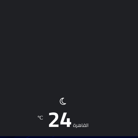
24
℃
القاهرة