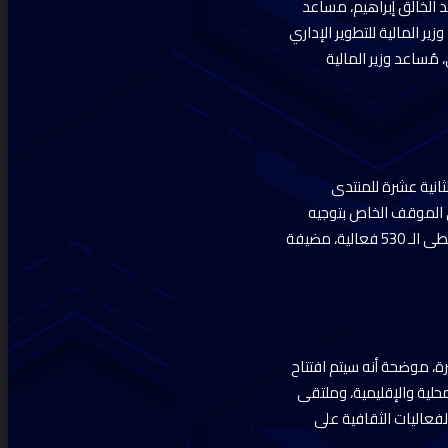
 الخالق إبراهيم، مساعد
ير المالية للتطوير الإداري
 مُساعد وزير المالية
لثانية عشرة للمنتدى
 8 نوفمبر المقبل، حيث أشارت إلى الموقف الخاص بتوجيه
الدعوات لكبار المسئولين الدوليين لحضور المنتدى، وكذا موقف التسجيل، لحضور فعاليات المنتدى التي تتخطى الـ 530 فعالية، مضيفة
ة، موضحة أنه سيتم افتتاح
لية والإقليمية، وملتقى
فعاليات الثقافية على