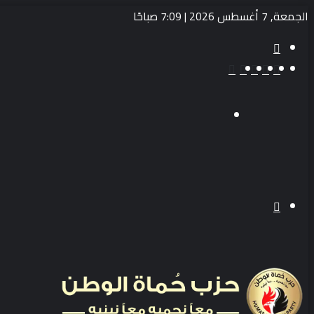
الجمعة, 7 أغسطس 2026 | 7:09 صباحًا
بحث
عن
‫TikTok
انستقرام
يوتيوب
تويتر
فيسبوك
القائمة
بحث
عن