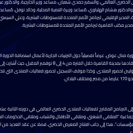
 الحضري العالمي، والسفير حمدي شعبان، مساعد وزير الخارجية، والدكتور عبد
والدكتور هشام الهلباوي، مُساعد وزيرة التنمية المحلية، وخالد نوفل، مُساعد وز
ة، المدير الإقليمي لبرنامج الأمم المتحدة للمستوطنات البشرية، وعلي السيسي،
 مدير مكتب القاهرة لبرنامج الأمم المتحدة للمستوطنات البشرية.
ة منال عوض، عرضاً تفصيلياً حول الترتيبات الجارية لأعمال استضافة الدورة ا
الحضري العالمي، المقرر انعقادها بمدينة القاهرة خلال الفترة من 4 إلى
بلدان.
ى البرنامج المقترح لفعاليات المنتدى الحضري العالمي في دورته الثانية عشر
جماعية “الملتقى الشعبي، وملتقى الأطفال والشباب، وملتقى الحكومات المح
مؤسسات”، هذا إلى جانب افتتاح المعرض الحضري، فضلا عن عقد العديد من ال
ى.