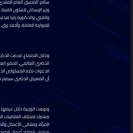
سالم، المنسق العام للمنتدى
وزير الإسكان للشئون الفنية، 
والفني، والدكتورة رانيا هداي
للموازنة العامة، وأحمد رزق،
وخلال الاجتماع، قدمت الدكتور
أن المعرض الحضري سيضم نحو 170 عارضا من مصر ومختلف ال
ونوهت الوزيرة خلال عرضها إل
مشترك لمختلف الملتقيات ال
المرأة، وملتقى الأعمال وال
هامش انعقاد أعمال المنتد