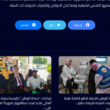
فيسبوك
تويتر
ماسنجر
 الوطن بالجيزة تنظم قافلة طبية
قيادات “حماة الوطن” بالإسماعيلية 
ات المياه البيضاء لغير…
أهالي فايد لبحث مطالبهم تمهيدًا ل
على…
20