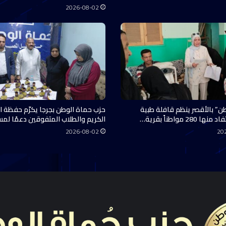
2026-08-02
ن” بالأقصر ينظم قافلة طبية
حزب حماة الوطن بجرجا يكرّم حفظة ال
28 مواطناً بقرية…
الكريم والطلاب المتفوقين دعمًا لم
2026-08-02
20