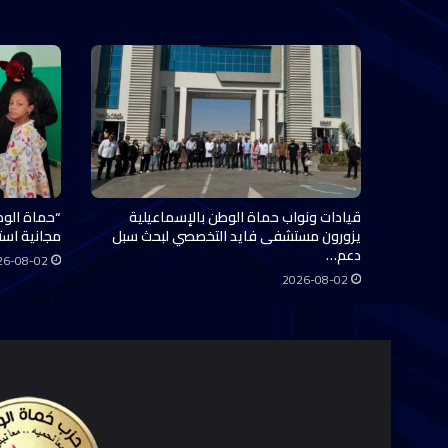
قيادات ونواب حماة الوطن بالإسماعيلية
“حماة الوط
يزورون مستشفى فايد التخصصي لبحث سبل
مجانية استفاد منها 0
دعم…
26-08-02
2026-08-02