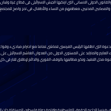
القانون الدولى الانسانى التى ارتكبها الجيش الاسرائيلى فى قطاع غزة ولبن
والمصابين المدنيين، معظمهم من النساء والأطفال، في تحدٍ واضح للمجتمع 
 الدعوة التى اطلقها الرئيس الفرنسى تتماشى تماما مع احترام مباديء وقواع
 العارم والمتزايد على المستوى الدولى من العدوان الغاشم الاسرائيلى على غ
وة محل التنفيذ، وتكرر مطالبتها بالوقف الفوري والدائم لإطلاق للنار في كل
قف فرنسا الداعم للحقوق الفلسطينية وإقامة دولة فلسطين المستقلة ذات ال