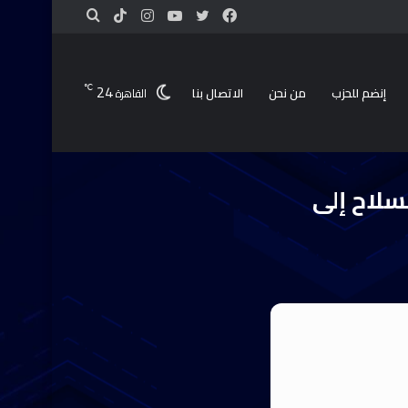
24
℃
إنضم للحزب
من نحن
الاتصال بنا
القاهرة
ل
سلاح إلى