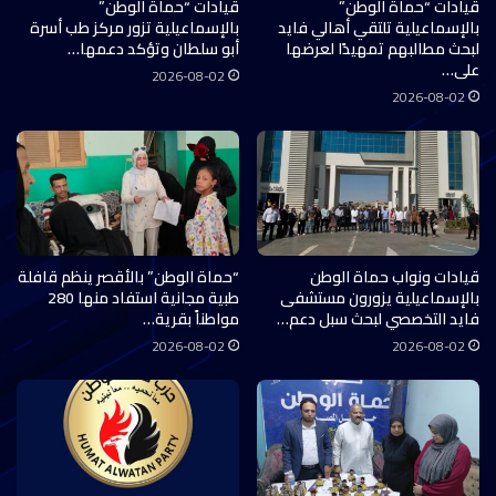
قيادات “حماة الوطن”
قيادات “حماة الوطن”
بالإسماعيلية تلتقي أهالي فايد
بالإسماعيلية تزور مركز طب أسرة
لبحث مطالبهم تمهيدًا لعرضها
أبو سلطان وتؤكد دعمها…
على…
2026-08-02
2026-08-02
قيادات ونواب حماة الوطن
“حماة الوطن” بالأقصر ينظم قافلة
بالإسماعيلية يزورون مستشفى
طبية مجانية استفاد منها 280
فايد التخصصي لبحث سبل دعم…
مواطناً بقرية…
2026-08-02
2026-08-02