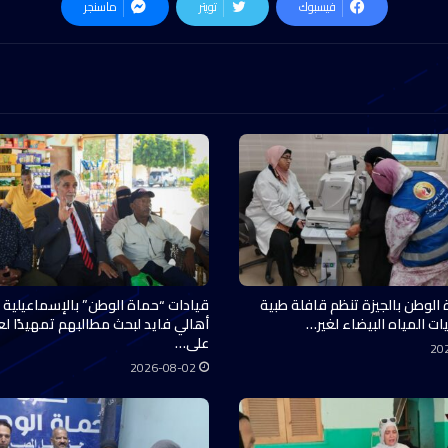
فيسبوك
تويتر
ماسنجر
 الوطن بالجيزة تنظم قافلة طبية
قيادات “حماة الوطن” بالإسماعيلية 
ات المياه البيضاء لغير…
أهالي فايد لبحث مطالبهم تمهيدًا ل
على…
20
2026-08-02