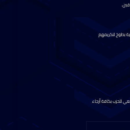
قين.
رية بطوخ لتكريمهم
عي للحزب بكافة أرجاء