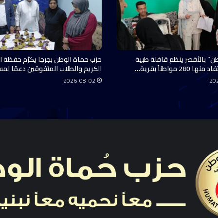
ن” بالأقصر ينظم قافلة طبية
حزب حماة الوطن بجرجا يكرّم حفظة ال
28 مواطناً بقرية…
الكريم والطلاب المتفوقين دعمًا لم
2026-08-02
20