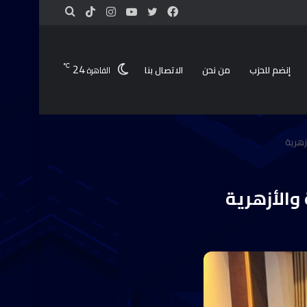
24
℃
إنضم للحزب
من نحن
الاتصال بنا
القاهرة
أزهرية
 والأزهرية