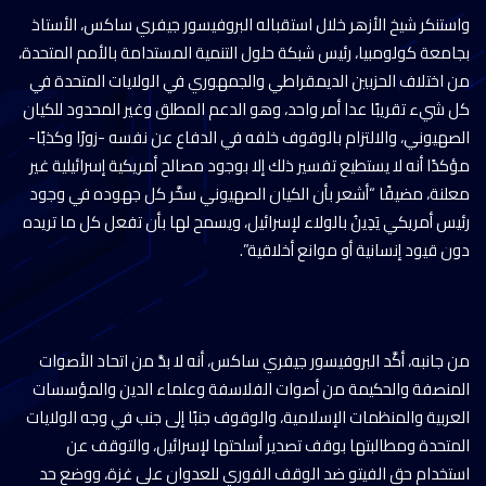
واستنكر شيخ الأزهر خلال استقباله البروفيسور جيفري ساكس، الأستاذ
بجامعة كولومبيا، رئيس شبكة حلول التنمية المستدامة بالأمم المتحدة،
من اختلاف الحزبين الديمقراطي والجمهوري في الولايات المتحدة في
كل شيء تقريبًا عدا أمر واحد، وهو الدعم المطلق وغير المحدود للكيان
الصهيوني، والالتزام بالوقوف خلفه في الدفاع عن نفسه -زورًا وكذبًا-
مؤكدًا أنه لا يستطيع تفسير ذلك إلا بوجود مصالح أمريكية إسرائيلية غير
معلنة، مضيفًا “أشعر بأن الكيان الصهيوني سخَّر كل جهوده في وجود
رئيس أمريكي يَدِينُ بالولاء لإسرائيل، ويسمح لها بأن تفعل كل ما تريده
دون قيود إنسانية أو موانع أخلاقية”.
من جانبه، أكَّد البروفيسور جيفري ساكس، أنه لا بدَّ من اتحاد الأصوات
المنصفة والحكيمة من أصوات الفلاسفة وعلماء الدين والمؤسسات
العربية والمنظمات الإسلامية، والوقوف جنبًا إلى جنب في وجه الولايات
المتحدة ومطالبتها بوقف تصدير أسلحتها لإسرائيل، والتوقف عن
استخدام حق الفيتو ضد الوقف الفوري للعدوان على غزة، ووضع حد