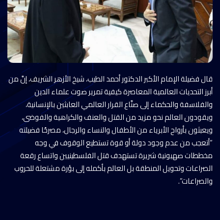
قال فضيلة الإمام الأكبر الدكتور أحمد الطيب، شيخ الأزهر الشريف، إنَّ من
أبرز التحديات العالمية المعاصرة كيفية تمرير صوت علماء الدين
والفلاسفة والحكماء إلى صنَّاع القرار العالمي العابثين بالإنسانية،
ويقودون العالم نحو مزيد من القتل والعنف والكراهية والفوضى،
ويعبثون بأرواح الأبرياء من الأطفال والنساء والرجال، مصرحًا فضيلته
“أتعجب من عدم وجود دولة أو قوة تستطيع الوقوف في وجه
مخططات صهيونية شريرة تستهدف قتل الفلسطينيين واتساع رقعة
الصراعات وتحويل المنطقة بل العالم بأكمله إلى بؤرة مشتعلة للحروب
والصراعات”.