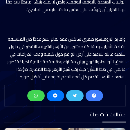
الولايات المتحدة بالتوقف لتوقفت، ولكن لا نملك رئيسًا أمريكيًّا يريد حقًّا
لهذا الكيان أن يتوقَّف على عكس ما كنا عليه في الماضي”.
واقترح البروفيسور جيفري ساكس عقد لقاءٍ يضم عددًا من الفلاسفة
وقادة الأديان، بمشاركة ممثلين عن الأزهر الشريف، للتفكير في حلول
سلمية قابلة للتنفيذ على أرض الواقع حول كيفية وقف الصراعات في
الشرق الأوسط، والخروج ببيان مشترك يعقبه قمة عالمية لصياغة تصور
عالمي في هذا الشأن؛ حيث رحَّب شيخ الأزهر بهذا المقترح، مؤكدًا
استعداد الأزهر لتقديم كل أوجه الدعم لخروجه في أفضل صوره.
مقالات ذات صلة