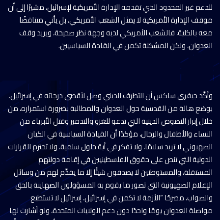
للدعم غير المحدود الذي تقدمه الإدارة الأمريكية لإسرائيل، مشيرًا إلى أن
موقف الإدارة الأمريكية لا يمثل الشعب الأمريكي، بل يأتي متناقضًا
معه بالكلية، فالشعب الأمريكي لديه وجهة نظر صحيحة، ويريد وقف
العدوان، ولكن المشكلة تكمن في القادة السياسيين.
وأكَّد جيفري ساكس أن التطرف الديني وصل لأقصى درجاته في إسرائيل،
بوضع هالة من القدسية حول العدوان والمطالبة بضرورة استمراره، من
خلال إبراز النصوص الدينية التي تدعو للغزو والتدمير وقتل الأبرياء من
النساء والأطفال والرجال، مؤكدًا أن القيادة السياسية في الكيان
الصهيوني لا تريد سلامًا، ولا تفكر في أية حلول سلمية، ولا تحترم القرارات
الدولية التي تنص على حقوق الفلسطينيين في إقامة دولتهم
المستقلة، والمستوطنين لا يصدقون شيئًا إلا ما يقدِّم لهم من وسائل
الإعلام الصهيونية التي تصور ما يقوم به المسؤولون الصهاينة بالحق
والصواب، مصرحًا “الأزمة لا تكمن في إسرائيل، إسرائيل لا تستطيع
مواصلة العدوان يومًا واحدًا دون دعم الولايات المتحدة، ولو أشارت لها