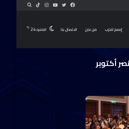
24
℃
إنضم للحزب
من نحن
الاتصال بنا
القاهرة
لسيسي يشهد الندوة التثقيفية رقم ٤٠ لنصر أكتوبر