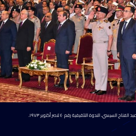
اح السيسي، الندوة التثقيفية رقم ٤٠ لنصر أكتوبر ١٩٧٣.