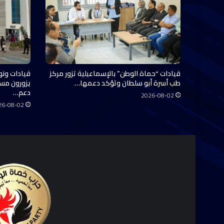
قيادات “حماة الوطن” بالإسماعيلية تزور مركز
قيادات ونو
طب أسرة أبو سلطان وتؤكد دعمها…
يزورون مس
دعم…
2026-08-02
26-08-02