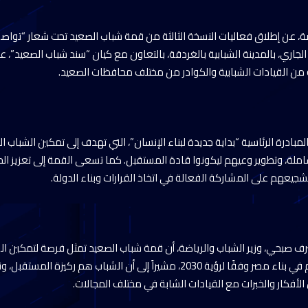
اضة، عن إطلاق فعاليات النسخة الثالثة من قمة شباب الصعيد تحت شعار “توا
 (14- 17) أكتوبر الجاري، بالمدينة الشبابية بالغردقة، بالتعاون مع كيان “سند شباب الصعيد”
 من القيادات الشبابية والكوادر من مختلف محافظات الصعيد.
مبادرة الرئاسية “بداية جديدة لبناء الإنسان”، التي تهدف إلى تمكين الشباب 
ملة، وتطوير وعيهم ليكونوا قادة المستقبل. كما تسعى القمة إلى تعزيز الحو
يعهم على المشاركة الفعالة في اتخاذ القرارات وبناء الدولة.
شرف صبحي، وزير الشباب والرياضة، أن قمة شباب الصعيد تمثل فرصة لتمكين 
المحافظات، وتعزيز دورهم في بناء مصر وفقًا لرؤية 2030، مشيراً إلى أن الشباب هم ر
الأفكار والخبرات مع القيادات الشابة في مختلف المجالات.