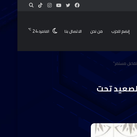
24
℃
إنضم للحزب
من نحن
الاتصال بنا
القاهرة
 تفاعل مستمر”
الصعيد تحت