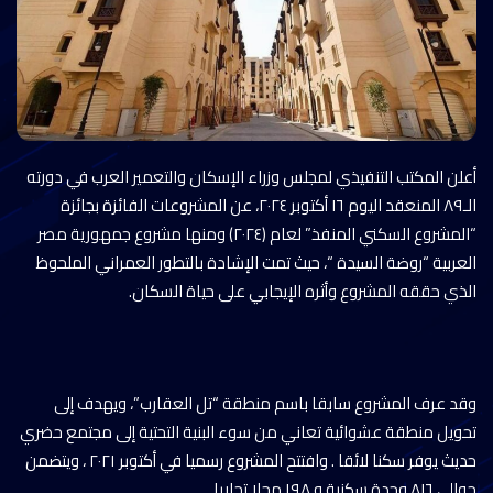
أعلن المكتب التنفيذي لمجلس وزراء الإسكان والتعمير العرب في دورته
الـ۸۹ المنعقد اليوم ١٦ أكتوبر ۲۰۲٤، عن المشروعات الفائزة بجائزة
“المشروع السكني المنفذ” لعام (٢٠٢٤) ومنها مشروع جمهورية مصر
العربية “روضة السيدة “، حيث تمت الإشادة بالتطور العمراني الملحوظ
الذي حققه المشروع وأثره الإيجابي على حياة السكان.
وقد عرف المشروع سابقا باسم منطقة “تل العقارب”، ويهدف إلى
تحويل منطقة عشوائية تعاني من سوء البنية التحتية إلى مجتمع حضري
حديث يوفر سكنا لائقا . وافتتح المشروع رسميا في أكتوبر ۲۰۲۱ ، ويتضمن
حوالي ٨١٦ وحدة سكنية و ۱۹۸ محلا تجاريا.