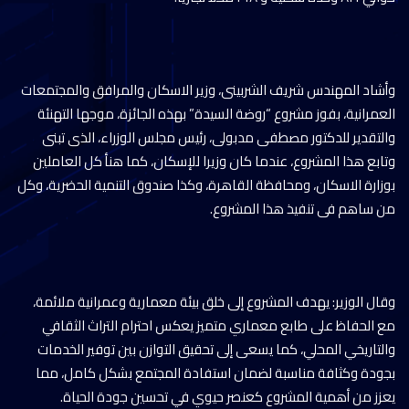
وأشاد المهندس شريف الشربينى، وزير الاسكان والمرافق والمجتمعات
العمرانية، بفوز مشروع “روضة السيدة” بهذه الجائزة، موجها التهنئة
والتقدير للدكتور مصطفى مدبولى، رئيس مجلس الوزراء، الذى تبنى
وتابع هذا المشروع، عندما كان وزيرا للإسكان، كما هنأ كل العاملين
بوزارة الاسكان، ومحافظة القاهرة، وكذا صندوق التنمية الحضرية، وكل
من ساهم فى تنفيذ هذا المشروع.
وقال الوزير: يهدف المشروع إلى خلق بيئة معمارية وعمرانية ملائمة،
مع الحفاظ على طابع معماري متميز يعكس احترام التراث الثقافي
والتاريخي المحلي، كما يسعى إلى تحقيق التوازن بين توفير الخدمات
بجودة وكثافة مناسبة لضمان استفادة المجتمع بشكل كامل، مما
يعزز من أهمية المشروع كعنصر حيوي في تحسين جودة الحياة.