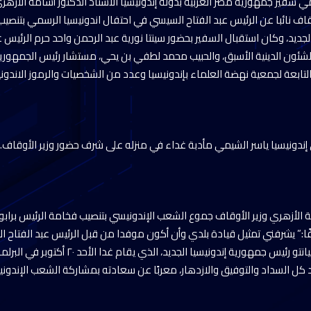
ي سفير جمهورية مصر العربية بدولة إندونيسيا الأستاذ الدكتور أسامة الأزهر
 نائبا عن الرئيس عبد الفتاح السيسي في احتفال اندونيسيا الرسمي بتنصيب ا
جديد، وكان استقبال السفير بحضور سينتا نورية عبد الرحمن واحد حرم الرئيس ع
ئون الدينية الأسبق، والحبيب محمد لطفي بن يحي، مستشار رئيس الجمهورية
ابعة لجمعية نهضة العلماء بإندونيسيا وعدد من الشخصيات والرموز الاندوني
إندونيسيا ياسر الشيمي مأدبة غداء في منزله على شرف حضور وزير الأوقاف.
ة الأزهري وزير الأوقاف جموع الشعب الإندونيسي بتنصيب فخامة الرئيس برابوو
ًا:” يشرفني تمثيل قيادة بلدي وأن أكون موفدا من قبل الرئيس عبد الفتاح 
تنصيب الرئيس برابووو سوبيانتو رئيس جمهورية إندونيسي
يد كل السداد والتوفيق والازدهار، معربًا عن سعادته بمشاركة الشعب الإندو