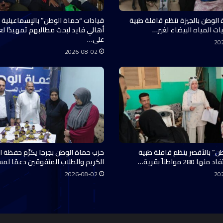
 الوطن بالجيزة تنظم قافلة طبية
قيادات “حماة الوطن” بالإسماعيلية 
ات المياه البيضاء لغير…
أهالي فايد لبحث مطالبهم تمهيدًا ل
على…
20
2026-08-02
ن” بالأقصر ينظم قافلة طبية
حزب حماة الوطن بجرجا يكرّم حفظة ال
28 مواطناً بقرية…
الكريم والطلاب المتفوقين دعمًا لم
2026-08-02
20