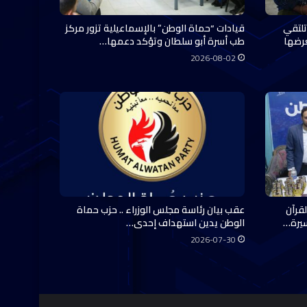
تلتقي
قيادات “حماة الوطن” بالإسماعيلية تزور مركز
عرضها
طب أسرة أبو سلطان وتؤكد دعمها…
2026-08-02
قرآن
عقب بيان رئاسة مجلس الوزراء .. حزب حماة
سيرة…
الوطن يدين استهداف إحدى…
2026-07-30