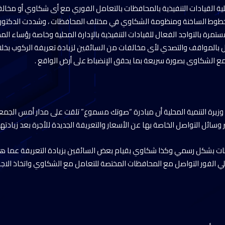
لية القيادات التنفيذية بالمحافظات بالتعامل الفوري مع أى شكاوي أو مخا
 الخطوط الساخنة ومنظومة الشكاوي في مختلف المحافظات ، وشددت الدكتو
مرة بالتواجد الفعال للقيادات التنفيذية بالإدارة المحلية وخاصة رؤساء الم
ل بالمواقف والتصدي لأى مخالفات من السائقين لزيادة تعريفة الركوب بخلا
مع الشكاوى بصورة سريعة بما يحقق الإنضباط على أرض الواقع .
يرة التنمية المحلية أن مبادرة “صوتك مسموع” تلقت على مدار أمس الجمع
ظات بشكل رسمي وكذا شكاوي بقيام بعض السائقين بزيادة التعريفة عما ه
ي الفور التواصل مع المحافظات المختصة للتعامل مع الشكاوي واتخاذ الاجرا