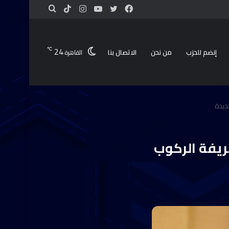
24
℃
إنضم للحزب
من نحن
الاتصال بنا
القاهرة
جديدة
ريفة الركوب