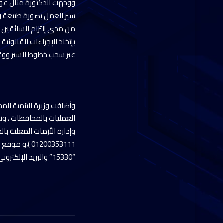
ووجهت الدكتورة منال عوض
سير العمل بصورة طبيعة وا
من مدى إلتزام السائقين
بإتخاذ الإجراءات القانونية
عبر سحب خطوط السير ووق
وأضافت وزيرة التنمية المح
العمليات بالمحافظات ، و
وإدارة الأزمات المعلنة 
“15330” والبريد الإلكترونى للوزارة : “