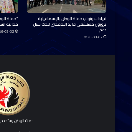
قيادات ونواب حماة الوطن بالإسماعيلية
“حماة الوط
يزورون مستشفى فايد التخصصي لبحث سبل
مجانية استفاد منها 0
دعم…
26-08-02
2026-08-02
حماة الوطن يستخدم ك