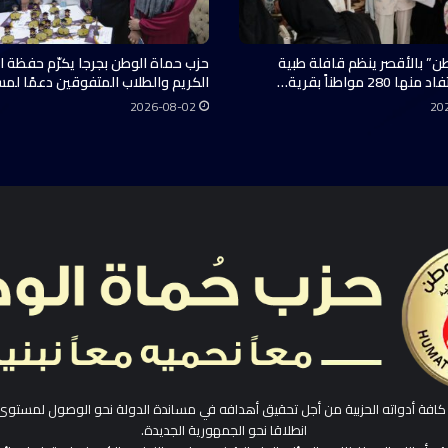
ن” بالأقصر ينظم قافلة طبية
حزب حماة الوطن بجرجا يكرّم حفظة ال
28 مواطناً بقرية…
الكريم والطلاب المتفوقين دعمًا لم
2026-08-02
20
افة أدواته الحزبية من أجل تحقيق أهدافه في مساندة الدولة نحو الوصول لمستوى
انطلاقا نحو الجمهورية الجديدة.