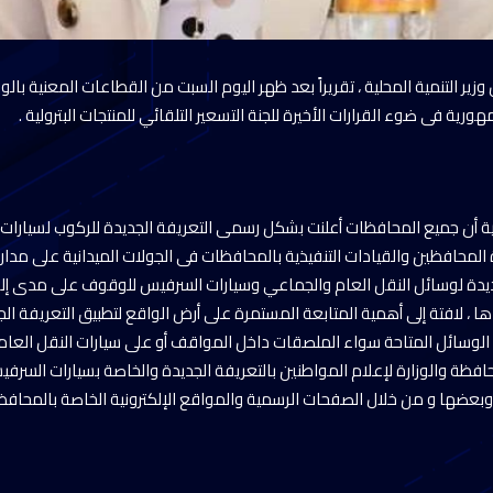
ير التنمية المحلية ، تقريراً بعد ظهر اليوم السبت من القطاعات المعنية با
ة فى ضوء القرارات الأخيرة للجنة التسعير التلقائي للمنتجات البترولية .
لية أن جميع المحافظات أعلنت بشكل رسمى التعريفة الجديدة للركوب لسيارات 
المحافظين والقيادات التنفيذية بالمحافظات فى الجولات الميدانية على مدار ا
ديدة لوسائل النقل العام والجماعي وسيارات السرفيس للوقوف على مدى إلتز
ها ، لافتة إلى أهمية المتابعة المستمرة على أرض الواقع لتطبيق التعريفة ا
الوسائل المتاحة سواء الملصقات داخل المواقف أو على سيارات النقل العام،
فظة والوزارة لإعلام المواطنين بالتعريفة الجديدة والخاصة بسيارات السرفي
بعضها و من خلال الصفحات الرسمية والمواقع الإلكترونية الخاصة بالمحافظ