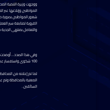
ووجهت وزيرة التنمية المح
المواطنين وإبلاغها عبر
شعور المواطنين بصورة مست
القروية لمتابعة سير العم
والتعامل بمنتهى الجدية 
وفي هذا الصدد… أوضحت وز
100 شكوى واستفسار عبر وسائل التواصل الخاصة بها عن الأسعار والتعريفة الجديدة للأجرة بعد زيادتها حيث تم الرد عليها وفقا
لما تم إعلانه من المحاف
المعنية بالمحافظة وتم عل
السائقين .