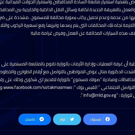
 بأهمية استمرار متابعة السادة المحافظين واستمرار الجولات الميدانية عل
لعمل بالتعريفة الجديدة لكافة وسائل النقل الداخلية والخارجية بين المحاف
 بها من عدمه وعدم تحميل ركاب بصورة مخالفة للمسموح ، مشددة على ضرو
 اللازمة تجاه تلك المخالفات التى يتم رصدها وابرزها رفع تسعيرة الركوب والتلا
ف هذه السيارات المخالفة عن العمل وفرض غرامة مالية
لية أن غرفة العمليات وإدارة الأزمات بالوزارة تقوم بالمتابعة المستمرة على
ناشدت الدكتورة منال عوض المواطنين بالتواصل مع أرقام الطوارئ والخطوط
بالمحافظات ومبادرة “صوتك مسموع” بالوزارة لتقديم اي شكوي وذلك على رقم
1200353111
“.
Info@mld.gov.eg
فيسبوك
تويتر
ماسنجر