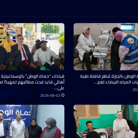
 الوطن بالجيزة تنظم قافلة طبية
قيادات “حماة الوطن” بالإسماعيلية 
ات المياه البيضاء لغير…
أهالي فايد لبحث مطالبهم تمهيدًا ل
على…
20
2026-08-02