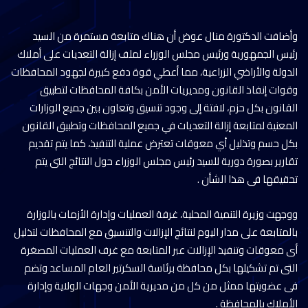
وأضافت الدكتورة منال عوض أن هناك متابعة مستمرة من السيد
رئيس الجمهورية ورئيس مجلس الوزراء لملف إزالة التعديات على أملاك
الدولة والأراضي الزراعية، مما أعطي قوة دفع كبيرة لجهود المحافظات
وقوات إنفاذ القانون ومديريات الأمن بكافة المحافظات لتطبيق
القانون بكل حزم، لافتة إلى وجود تنسيق وتعاون بين جميع الوزارات
المعنية لمتابعة إزالة التعديات في جميع المحافظات وتطبيق القانون
بكل حسم وتذليل أي معوقات تعترض عملية التنفيذ، كما يتم تقديم
تقارير بصورة دورية للسيد رئيس مجلس الوزراء حول النتائج التى يتم
تحقيقها فى هذا الشأن .
ووجهت وزيرة التنمية المحلية، غرفة العمليات وإدارة الأزمات بالوزارة
بالمتابعة على مدار اليوم لنتائج الإزالات والتنسيق مع المحافظات لتذليل
أى معوقات وتنفيذ الإزالات عبر المتابعة مع غرف العمليات المصغرة
التى تم تشكيلها بكل محافظة برئاسة السكرتير العام المساعد وتضم
فى عضويتها ممثل من كل من مديرية الأمن وجهات الولاية وإدارة
الأملاك بالمحافظة .