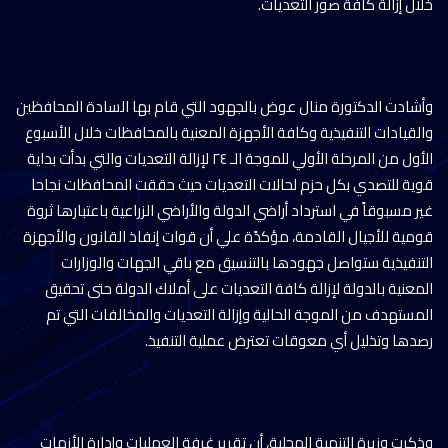
خلال إزالة كافة صور التعديات.
وأشادت الدكتورة منال عوض بالجهود التي قام بها السادة المحافظين
والقيادات التنفيذية وكافة الأجهزة المعنية بالمحافظات خلال الأسبوع
الأول من المرحلة الأولي للموجة الـ ٢٤ لإزالة التعديات والتي بدأت بداية
قوية للتصدي بكل حزم لحالات التعديات حيث حققت المحافظات نجاحا
غير مسبوقاً في استرداد أراضي الدولة والأراضي الزراعية باعتبارها ثروة
قومية للأجيال القادمة، مؤكدًة علي أن قوات إنفاذ القانون والأجهزة
التنفيذية ستواصل جهودها بالتنسيق مع باقي الجهات والوزارات
المعنية بالدولة لإزالة كافة التعديات على أملاك الدولة حتى تحقيق
المستهدف من الموجة الحالية وإزالة التعديات والمخالفات التي تم
رصدها وتذليل أي معوقات تعترض عملية التنفيذ.
وذكرت وزيرة التنمية المحلية، أن تقرير غرفة العمليات وإدارة الأزمات