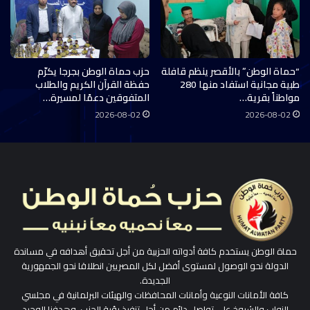
“حماة الوطن” بالأقصر ينظم قافلة
حزب حماة الوطن بجرجا يكرّم
طبية مجانية استفاد منها 280
حفظة القرآن الكريم والطلاب
مواطناً بقرية…
المتفوقين دعمًا لمسيرة…
2026-08-02
2026-08-02
حماة الوطن يستخدم كافة أدواته الحزبية من أجل تحقيق أهدافه في مساندة
الدولة نحو الوصول لمستوى أفضل لكل المصريين انطلاقا نحو الجمهورية
الجديدة.
كافة الأمانات النوعية وأمانات المحافظات والهيئات البرلمانية في مجلسي
النواب والشيوخ على تواصل دائم من أجل تنفيذ رؤية الحزب، وهدفنا الوحيد