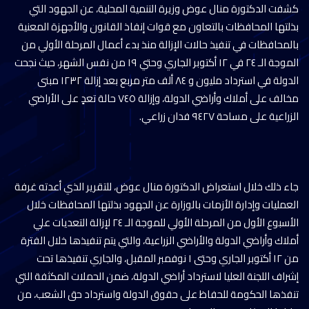
كشفت الدكتورة منال عوض وزيرة التنمية المحلية، عن الجهود التي
بذلتها المحافظات بالتعاون مع قوات إنفاذ القانون والأجهزة المعنية
بالمحافظات في تنفيذ حالات الإزالة منذ بدء أعمال المرحلة الأولي من
الموجة الـ ٢٤ في ١٢ أكتوبر الجاري وحتي ١٩ من نفس الشهر، حيث نجحت
الدولة في استرداد مليون و ٨٤ ألف متر مربع بعد إزالة ١٢٣٢ مبنى
مخالف على أملاك وأراضي الدولة، وإزالة ٧٤٥ حالة تعدٍ على الأراضي
الزراعية على مساحة ٩٤٢٧ فدان زراعي.
جاء ذلك خلال استعراض الدكتورة منال عوض، للتقرير الذي أعدته غرفة
العمليات وإدارة الأزمات بالوزارة عن الجهود بذلتها المحافظات خلال
الأسبوع الأول من المرحلة الأولي للموجة الـ ٢٤ لإزالة التعديات علي
أملاك وأراضي الدولة والأراضي الزراعية، والتي يتم تنفيذها خلال الفترة
من ١٢ أكتوبر الجاري وحتى ١ نوفمبر المقبل، والجاري تنفيذها تحت
إشراف اللجنة العليا لاسترداد أراضي الدولة، ضمن الحملات المكثفة التي
تنفذها الحكومة للحفاظ على حقوق الدولة واسترداد حق الشعب، من