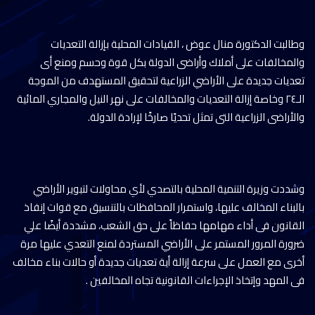
وطالبت الدكتورة منال عوض ، القيادات المحلية بإزالة التعديات
والمخالفات على أملاك وأراضى الدولة بكل قوة وحسم ومنع أى
تعديات جديدة على الأراضي الزراعية لتحقيق المستهدف من الموجة
الـ٢٤ وخاصة إزالة التعديات والمخالفات على نهر النيل والمجاري المائية
والأراضى الزراعية التى تمثل تحديًا صارخًا لإرادة الدولة.
وشددت وزيرة التنمية المحلية بالتصدي لأي محاولات لتبوير الأراضي
بالبناء المخالف عليها، واستمرار المحافظات بالتنسيق مع قوات إنفاذ
القانون فى أداء مهامها حفاظاً على حق الشعب، مشددة أيضًا علي
ضرورة المرور المستمر على الأراضي المستردة لمنع التعدي عليها مرة
أخرى مع العمل على سرعة إزالة أية تعديات جديدة أو حالات بناء مخالف
فى المهد وإتخاذ الإجراءات القانونية تجاه المخالفين .