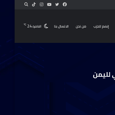
24
℃
إنضم للحزب
من نحن
الاتصال بنا
القاهرة
 لليمن