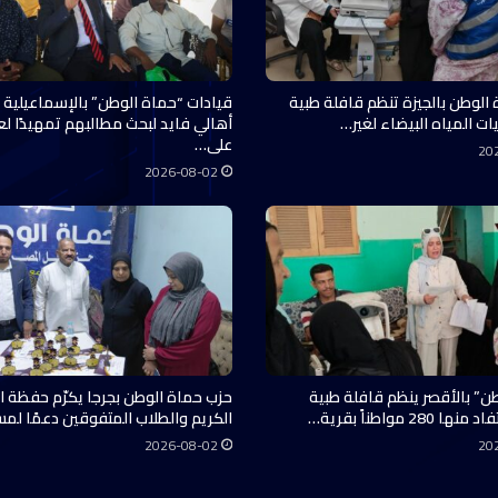
 الوطن بالجيزة تنظم قافلة طبية
قيادات “حماة الوطن” بالإسماعيلية 
ات المياه البيضاء لغير…
أهالي فايد لبحث مطالبهم تمهيدًا ل
على…
20
2026-08-02
ن” بالأقصر ينظم قافلة طبية
حزب حماة الوطن بجرجا يكرّم حفظة ال
28 مواطناً بقرية…
الكريم والطلاب المتفوقين دعمًا لم
2026-08-02
20