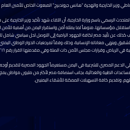
عاطي وزير الخارجية والهجرة “هانس جروندبرج” المبعوث الخاص للأمين العام لل
متحدث الرسمي باسم وزارة الخارجية، أن اللقاء شهد تأكيد وزير الخارجية على
واستقلال مؤسساتها، منوهاً لما يمثله أمن واستقرار اليمن من أهمية للأم
ب كذلك عن تأييد مصر لكافة الجهود الرامية إلى التوصل لحل سياسي شامل للأزم
يق وينهي معاناته الإنسانية، وذلك وفقاً لمرجعيات الحوار الوطني اليمني، و
 في الرياض، وقرارات مجلس الأمن ذات الصلة وفي مقدمتها القرار رقم ٢٢١٦.
اطي الدعم المصري للشرعية في اليمن مستعرضاً الجهود المصرية لتقديم أوجه
ساعدات الطبية والغذائية، بجانب استضافة مصر لأكثر من مليون مواطن يمني
م، وتقديم كافة التسهيلات الممكنة للأشقاء اليمنيين.