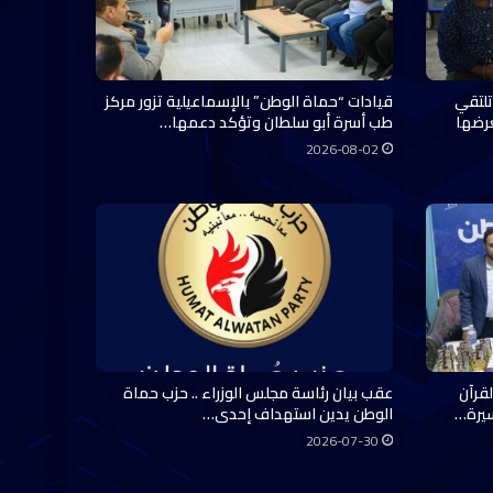
تلتقي
قيادات “حماة الوطن” بالإسماعيلية تزور مركز
عرضها
طب أسرة أبو سلطان وتؤكد دعمها…
2026-08-02
قرآن
عقب بيان رئاسة مجلس الوزراء .. حزب حماة
سيرة…
الوطن يدين استهداف إحدى…
2026-07-30