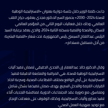
جاءت كلمة الوزير خلال جلسة حوارية بعنوان «الاستراتيجية الوطنية
للصحة 2024- 2030» بحضور السير الدكتور مجدي يعقوب جراح القلب
العالمي، وذلك خلال فعاليات اليوم الثاني من المؤتمر العالمي
للسكان والصحة والتنمية بنسخته الثانية 2024، والذي يعقد برعاية السيد
الرئيس عبدالفتاح السيسي رئيس الجمهورية، تحت شعار «التنمية البشرية:
من أجل مستقبل مستدام».
وقال الدكتور خالد عبدالغفار، إن التحدي الحقيقي لضمان تنفيذ آليات
الاستراتيجية الوطنية للصحة، هي المراقبة والمتابعة الدقيقة لتنفيذ
الاستراتيجية على أرض الواقع بمختلف القطاعات الصحية، وسرعة اتخاذ
القرارات اللازمة والتدخل السريع، بهدف ضمان تنفيذها بشكل شامل
ومتناسق، مع ضرورة عقد الاجتماعات الدورية، لمناقشة التحديات أثناء
تنفيذ محاور وآليات الاستراتيجية، وكذلك الوقوف على معدلات الإنجاز،
مع توحيد منهجية العمل الصحي.