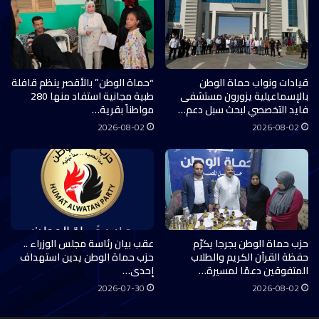
قيادات ونواب حماة الوطن
“حماة الوطن” بالأقصر ينظم قافلة
بالإسماعيلية يزورون مستشفى
طبية مجانية استفاد منها 280
فايد التخصصي لبحث سبل دعم…
مواطناً بقرية…
2026-08-02
2026-08-02
حزب حماة الوطن بجرجا يكرّم
عقب بيان رئاسة مجلس الوزراء ..
حفظة القرآن الكريم والطلاب
حزب حماة الوطن يدين استهداف
المتفوقين دعمًا لمسيرة…
إحدى…
2026-07-30
2026-08-02