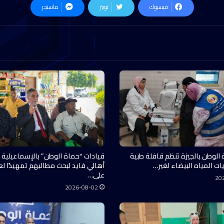
فيسبوك
تويتر
ماسنجر
 الوطن بالجيزة تنظم قافلة طبية
قيادات “حماة الوطن” بالإسماعيلية 
ات المياه البيضاء لغير…
أهالي فايد لبحث مطالبهم تمهيدًا ل
على…
20
2026-08-02