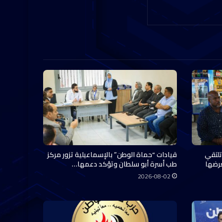
تلتقي
قيادات “حماة الوطن” بالإسماعيلية تزور مركز
عرضها
طب أسرة أبو سلطان وتؤكد دعمها…
2026-08-02