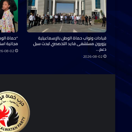
قيادات ونواب حماة الوطن بالإسماعيلية
“حماة الوط
يزورون مستشفى فايد التخصصي لبحث سبل
مجانية استفاد منها 0
دعم…
26-08-02
2026-08-02