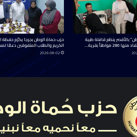
ن” بالأقصر ينظم قافلة طبية
حزب حماة الوطن بجرجا يكرّم حفظة ال
28 مواطناً بقرية…
الكريم والطلاب المتفوقين دعمًا لم
2026-08-02
20