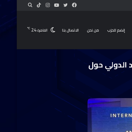
24
℃
إنضم للحزب
من نحن
الاتصال بنا
القاهرة
مل وتعزيز النمو
 الدولي حول