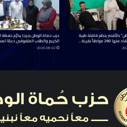
ن” بالأقصر ينظم قافلة طبية
حزب حماة الوطن بجرجا يكرّم حفظة ال
28 مواطناً بقرية…
الكريم والطلاب المتفوقين دعمًا لم
2026-08-02
20