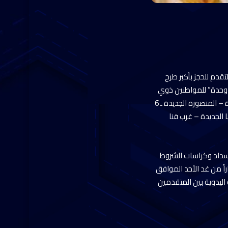
تقدم للحجز بأكبر طرح
وحدات السكنية الجاهزة للتسليم الفورى، ويتضمن 6575 وحدة سكنية، والتي تقرر إتاحة نسبة 5 % “330 وحدة” للمواطنين ذوي
الههم من إجمالى الوحدات المطروحة فى 15 مدينة جديدة وتشمل:(القاهرة الجديدة – العلمين الجديدة – المنصورة الجديدة ـ 6
 الجديدة – غرب قنا
لسداد وكراسات الشروط
 “مسكن – محور الوحدات” على الرابط www.reserve.newcities.gov.eg، اعتباراً من غد الأحد الموافق
القرعة العلنية اليدوية بين المتقدمين