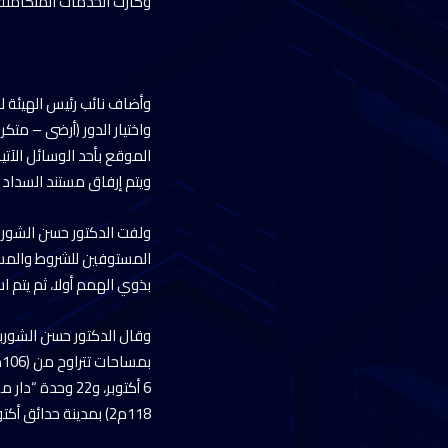
وكارت الخدمات المتكاملة
وأضاف نائب رئيس الهيئة لق
واختيار الدور (أرضى – متك
الموقع بأحد الوسائل الآ
ويتم إرفاق مستند السداد 
ولفت الدكتور حسن الشوربجي
المستوفين للشروط والمسدد
بذوي الهمم أولا، ثم يتم ا
118م2) بمدينة حدائق أكتوبر، وكذا طرح 300 وحدة” سكن مصر” بمساحات تتراوح من (106م2 : 115م2) بمدينة أكتوبر الجديدة.