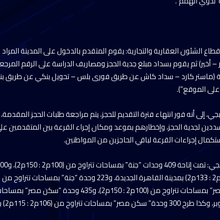
”لذوي الهمم”.
طاع الشئون العقارية والتجارية: يقوم المتقدم بالدخول على المدينة المراد ال
رر – أخير) ثم يقوم بسداد مبلغ جدية الحجز ومصاريف الدراسة على الرقم المر
تية (ماستر کارد – سداد كاش عن طريق فورى بلس – تحويل بنكي عن طريق بنك 
على الموقع”).
، إلى أنه فور انتهاء فترة التقديم للحجز، يتم مراجعة طلبات الحجز المقدمة
ين لجدية الحجز، وإخطارهم بموعد ومكان إجراء القرعة بين المتقدمين على أ
ستكمال إجراءات القرعة لباقي الحاجزين من المواطنين.