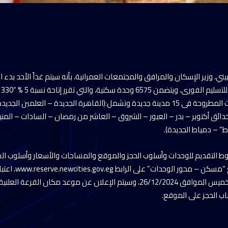
، وزير الإسكان والمرافق والمجتمعات العمرانية، بأنه سيتم غداً الأحد بدء ال
لل
 حدائق أكتوبر – بدر – العبور – الشروق – العاشر من رمضان – السادات – المنيا
ط” – دمياط الجديدة).
روط التقديم للوحدات وأسلوب الحجز والموقع والمساحات والأسعار وأسلوب ا
ستكون متاحة على موقع
27/10/2024 وحتي يوم الخميس الموافق 26/12/2024، وسيتم الإعلان عن موعد مكان 
ب الحجز على الموقع.