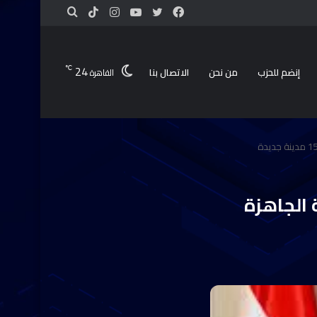
24
℃
إنضم للحزب
من نحن
الاتصال بنا
القاهرة
 الجاهزة