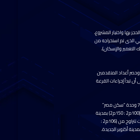
حجز بها واختيار المشروع،
جعي الذى تم استخراجه من
التعمير والإسكان)،
، وحصر أعداد المتقدمين
ن تبدأ إجراءات القرعة
وقال الدكتور حسن الشوربجي: تمت إتاحة 409 وحدات “جنة” بمساحات تتراوح من (100م2 : 150م2)، و700 وحدة “سكن مصر”
بمساحات تتراوح من (106م2 : 133م2) بمدينة القاهرة الجديدة، و223 وحدة “جنة” بمساحات تتراوح من (100م2 : 150م2) بمدينة
6 أكتوبر، و22 وحدة “دار مصر” بمساحات تتراوح من (100م2 : 150م2)، و435 وحدة “سكن مصر” بمساحات تتراوح من (106م2 :