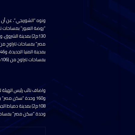
بمساحات تتراوح من (106م2 : 130م2) بمدينة ناصر “غرب أسيوط”.
وحدة “سكن مصر” بمساحات تتراوح من (110م2 : 133م