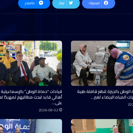
فيسبوك
تويتر
ماسنجر
 الوطن بالجيزة تنظم قافلة طبية
قيادات “حماة الوطن” بالإسماعيلية 
ات المياه البيضاء لغير…
أهالي فايد لبحث مطالبهم تمهيدًا ل
على…
20
2026-08-02