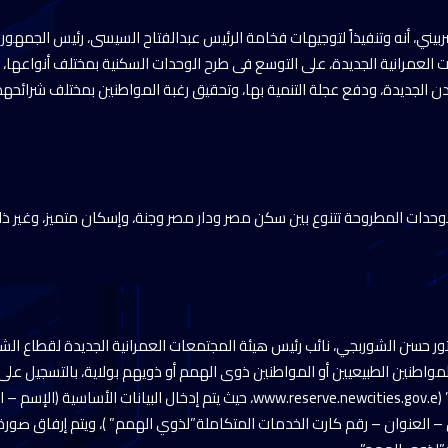
ني، أنه وتنفيذاً لتوجيهات فخامة الرئيس عبدالفتاح السيسى، رئيس الجمهوري
العمرانية الجديدة، على التوسع فى طرح الوحدات السكنية بمختلف أنواعها، م
مدن الجديدة، ودفع عجلة التنمية بها، وتحقيق رغبة المواطنين بمختلف شرائحه
وحدات المطروحة تتنوع بين سكن مصر ودار مصر وجنة، وإسكان متميز، وغير ذلك،
ور حسن الشوربجي، نائب رئيس هيئة المجتمعات العمرانية الجديدة لقطاع الشئو
مواطنين الطبيعيين أو المواطنين ذوى الهمم أو ذويهم بولاية، بالتسجيل على
“مسكن – محور الوحدات” (www.reserve.newcities.gov.e، حيث يتم إدخال البيانات ا
ن – العنوان – رقم كارت الخدمات المتكاملة”لذوي الهمم” )، ويتم إرفاق صور