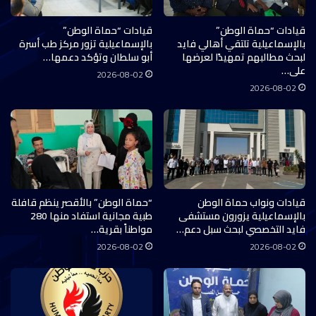
قيادات “حماة الوطن”
قيادات “حماة الوطن”
بالإسماعيلية تلتقي أهالي فايد
بالإسماعيلية تزور مركز طب أسرة
لبحث مطالبهم تمهيدًا لعرضها
أبو سلطان وتؤكد دعمها…
على…
2026-08-02
2026-08-02
قيادات ونواب حماة الوطن
“حماة الوطن” بالأقصر ينظم قافلة
بالإسماعيلية يزورون مستشفى
طبية مجانية استفاد منها 280
فايد التخصصي لبحث سبل دعم…
مواطناً بقرية…
2026-08-02
2026-08-02