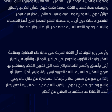
وعقولنا وتفكيرنا، مؤكدًا أن البعد عن اللغة العربية وغيابها سببٌ للإلحاد
والإرهاب معا؛ فبغيابِ اللغةِ العربية يغيبُ فهمُ القرآن الكريم، وتنغلق
خزائنُ فهمِ بيانه ودررِه ومراميه، وتغيب معالم الإعجاز فيه، فيمر
الشخص بالآيات دون أن يدرك عظمة النظم المعجز الذي أعجز الفصحاء
والبلغاء، وفهم اللغة العربية عصمة من الإرهاب والإلحاد معًا.
وأوضح وزير الأوقاف أن اللغةَ العربيةَ هي بدايةُ بناء الحضارة، وصناعةُ
الفكر، وارتقاءُ الذَّوق، والخوض في ميادين الجمال، والتألق في اختيار
أرقى وأعمق وأفصح الألفاظ والتراكيب، التي تقوي الفكر، ويستقيم بها
منهج التفكير، فالعناية باللغة العربية ليس ترفًا، وليس أمرًا تكميليًا أو
زائدًا، بل هو من صميم العلاج لأزماتنا المعاصرة من خلال بناء وعيٍ
واسعٍ ومنطق فصيح، يفهم التراكيب اللغوية ويدرك معاييرها حتى يختار
أعذب الألفاظ بما يستقيم به العقل من أفكار.