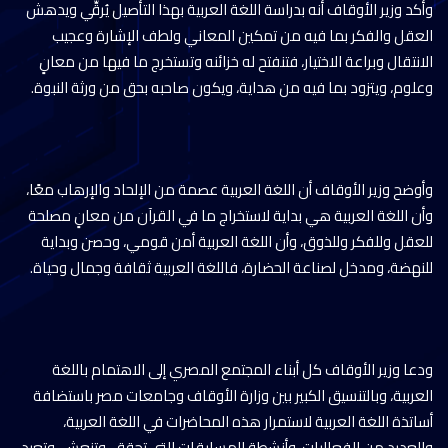
وأكد وزير الأوقاف أنه بدراسة اللغة العربية بهذا التأصيل يُرقِّي ويدهش
العقل والفكر بما فيه من تمكين المعاني ولطف الإشارة وعجيب
الانتقال وبراعة الاختيار، فتنفتح له خزائنه وتستخرج ما فيها من معانٍ
وعلوم، ويتزود بما فيه من هداية، ويكون صاحبه بحق من ورثة النبوة.
وأوضح وزير الأوقاف أن اللغة العربية عصمة من الإلحاد والإرهاب معًا،
وأن اللغة العربية هي بداية لاستخراج ما في القرآن من معانٍ مصلحة
للعقل وللفكر وللذوق، وأن اللغة العربية أمن قومي، وحصن وبداية
للنهضة، ومدخل لصناعة الحضارة، فاللغة العربية ثقافة وجمال وحياة.
ودعا وزير الأوقاف كل أبناء المجتمع المصري إلى الاهتمام باللغة
العربية، وبالتنسيق الكبير بين وزارة الأوقاف وجامعات مصر باستضافة
أساتذة اللغة العربية لاستمرار هذه المحاضرات في اللغة العربية،
والعديد من الفعاليات، وأنشطة المسابقات التي تحقق، وتنعش، وتعيد