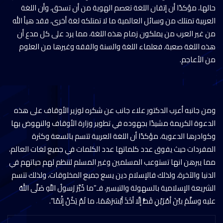
حالها، مؤكدًا أن إتقان اللغة تعصم الهوية من أن تسحق، وأن اللغة
العربية تمتلك من وسائل العالمية ما لا تمتلكه لغة أخرى، فقد هيأ الله
من غير العرب من يملكون زمام هذه اللغة، مما يرد على كل مدع أن
هذه اللغة صعبة، فعلماء اللغة والسنة والفقه وغيرها من العلوم
من الأعاجم.
ومن جانبه أعرب الدكتور علاء جانب عن شكره لوزير الأوقاف على هذه
الدعوة الكريمة مشيدًا بجهوده في تطوير وزارة الأوقاف والنهوض بها
وكوادرها الدعوية، مؤكدًا أن اللغة العربية تتسم بالسعة وكثرة
المفردات حيث يفوق عدد كلماتها عدد الكلمات في جميع لغات العالم،
مما يبرهن انها تستوعب المسلمين وغير المسلم لتنظم لهم حياتهم في
الدنيا والآخرة، ولذلك فالإسلام دين يسع جميع المخلوقات، ولذلك تتسم
الشريعة الإسلامية بالسهولة والتيسير، فـ”ما خُيِّرَ رَسولُ اللَّهِ صَلَّى اللهُ
عليه وسلَّمَ بيْنَ أمْرَيْنِ قَطُّ إلَّا أخَذَ أيْسَرَهُمَا، ما لَمْ يَكُنْ إثْمًا”.