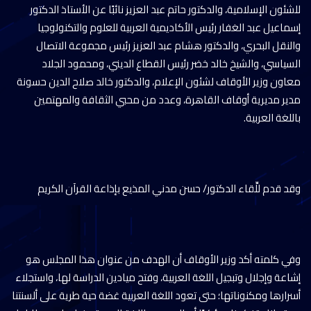
للشئون الإسلامية، والدكتور حاتم عبد العزيز نائبًا عن الأستاذ الدكتور
إسماعيل عبد الغفار رئيس الأكاديمية العربية للعلوم والتكنولوجيا
والنقل البحري، والدكتور هشام عبد العزيز رئيس مجموعة الاتصال
السياسي، والشيخ خالد خضر رئيس القطاع الديني، ومحمود الجلاد
معاون وزير الأوقاف لشئون الإعلام، والدكتور خالد صلاح الدين حسونة
مدير مديرية أوقاف القاهرة، وعدد من محبي الثقافة والمهتمين
باللغة العربية.
وقد قدم للِّقاء الدكتور/ حسن مدني المذيع بإذاعة القرآن الكريم
وفي كلمته أكد وزير الأوقاف أن الهدف من عنوان هذا المجلس هو
إشاعة وإجلال وتبجيل اللغة العربية، وفتح ميادين الدراسة لها، واستجلاء
أسرارها ومكنوناتها؛ حتى تعود اللغة العربية غضة حية طرية على ألسنتنا