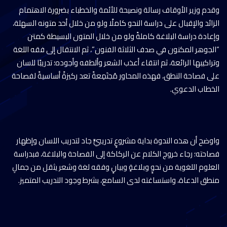
وقدم وزير الأوقاف رسالة ونصيحة للأئمة والخطباء بضرورة الاهتمام
الزائد والإقبال على دراسة النحو كاملًا ولو من خلال أحد متونه السهلة،
وإعادة دراسة البلاغة كاملةً ولو من خلال المتون البسيطة كمتن
“الجوهر المكنون في صدف الثلاثة الفنون”، ثم الانتقال إلى فقه اللغة
وتراكيبها الرائعة، ثم انتقاء أعذب الشعر وألطفه وأجوده؛ تدريبًا للسان
على فصاحة النطق، فهذه المحاور مُجتَمِعةً تعد ركيزةً أساسيةً لفصاحة
الخطاب الدعوي.
واوضح أن هذه الندوة بداية مشروعٍ تدريبيٍّ جاد لتدريب اللسان وإظهار
فصاحته؛ رجاء خروج الكلام عن الركاكة إلى الفصاحة والبلاغة، فبدراسة
العلوم اللغوية من نحوٍ وبلاغةٍ وبيانٍ وفقه لغة وشعر يثقل من جمالِ
منطق الدعاة، واستساغته لدى السامع، بشرط وجود التدريب المتميز.