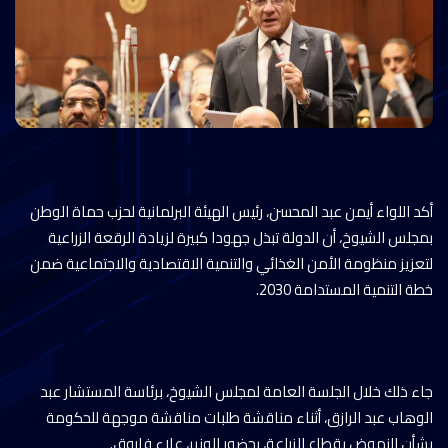
أكد اللواء أيمن عبد المحسن، رئيس الهيئة البرلمانية لحزب حماة الوطن
بمجلس الشيوخ، أن الدولة تبذل جهودا كبيرة لزيادة الرقعة الزراعية
لتعزيز منظومة الأمن الغذائي والتنمية الاقتصادية والاجتماعية ضمن
خطة التنمية المستدامة 2030.
جاء ذلك خلال الجلسة العامة لمجلس الشيوخ، برئاسة المستشار عبد
الوهاب عبد الرازق، أثناء مناقشة طلبات مناقشة موجهة للحكومة
بشأن النهوض بقطاع الزراعة، بحضور الوزير، علاء فاروق.