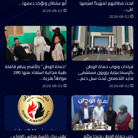
لبحث مطالبهم تمهيدًا لعرضها
أبو سلطان وتؤكد دعمها…
على…
2026-08-02
2026-08-02
قيادات ونواب حماة الوطن
“حماة الوطن” بالأقصر ينظم قافلة
بالإسماعيلية يزورون مستشفى
طبية مجانية استفاد منها 280
فايد التخصصي لبحث سبل دعم…
مواطناً بقرية…
2026-08-02
2026-08-02
حزب حماة الوطن بجرجا يكرّم
عقب بيان رئاسة مجلس الوزراء ..