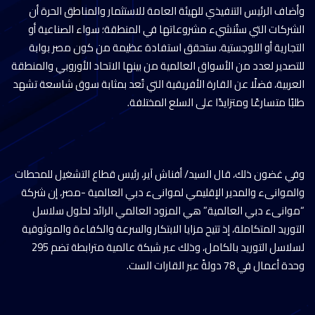
وأضاف الرئيس التنفيذي للهيئة العامة للاستثمار والمناطق الحرة أن
الشركات التي ستُنشيء مشروعاتها في المنطقة؛ سواء الصناعية أو
التجارية أو اللوجستية، ستحقق استفادة عظيمة من كون مصر بوابة
للتصدير لعدد من الأسواق العالمية من بينها الاتحاد الأوروبي والمنطقة
العربية، فضلًا عن القارة الأفريقية التي تُعد بمثابة سوق شاسعة تشهد
طلبًا متسارعًا ومتزايدًا على السلع المختلفة.
وفي غضون ذلك، قال السيد/ أفناش آير، رئيس قطاع التشغيل للمحطات
والموانىء والمدير الإقليمي لموانىء دبي العالمية -مصر، إن شركة
“موانىء دبي العالمية” هي المزود العالمي الرائد لحلول سلاسل
التوريد المتكاملة، إذ تتيح مزايا الابتكار والسرعة والكفاءة والموثوقية
لسلاسل التوريد بالكامل، وذلك عبر شبكة عالمية مترابطة تضم 295
وحدة أعمال في 78 دولةً عبر القارات الست.