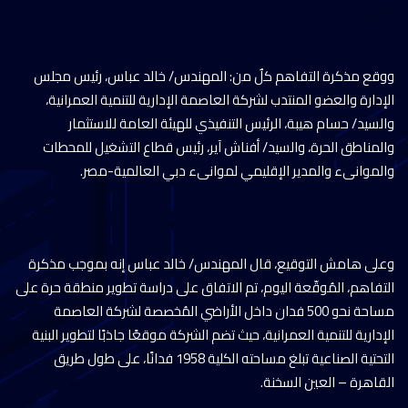
ووقع مذكرة التفاهم كلٌ من: المهندس/ خالد عباس، رئيس مجلس
الإدارة والعضو المنتدب لشركة العاصمة الإدارية للتنمية العمرانية،
والسيد/ حسام هيبة، الرئيس التنفيذي للهيئة العامة للاستثمار
والمناطق الحرة، والسيد/ أفناش آير، رئيس قطاع التشغيل للمحطات
والموانىء والمدير الإقليمي لموانىء دبي العالمية-مصر.
وعلى هامش التوقيع، قال المهندس/ خالد عباس إنه بموجب مذكرة
التفاهم، المُوقّعة اليوم، تم الاتفاق على دراسة تطوير منطقة حرة على
مساحة نحو 500 فدان داخل الأراضي المُخصصة لشركة العاصمة
الإدارية للتنمية العمرانية، حيث تضم الشركة موقعًا جاذبًا لتطوير البنية
التحتية الصناعية تبلغ مساحته الكلية 1958 فدانًا، على طول طريق
القاهرة – العين السخنة.