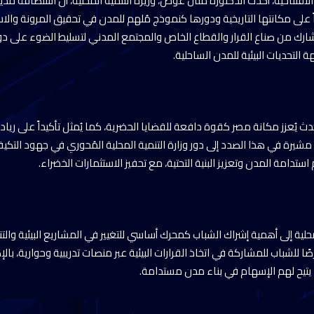
افتتاحية، أكدت الدكتورة منال عوض، وزيرة التنمية المحلية، أن استضافة مدي
اً على مكانتها التاريخية ودورها كنموذج مُلهم للمدن في تحقيق المرونة وال
كة أكثر من 1500 مشارك من صناع القرار والقطاع الخاص والمجتمع المدني لتسليط الضوء ع
 التحديات البيئية للمدن الساحلية.
حدث يُعزز مكانة مصر كقوة دافعة للقضايا الحضرية، كما يُمثل تأكيداً على رياد
شيرة في هذا الصدد إلى دور وزارة التنمية المحلية المُحوري في جهود التكيف
ستدامة المدن وتعزيز البنية التحتية، مع تحفيز الاستثمارات الخضراء.
محلية إلى أهمية إشراك الشباب كمحرك أساسي للتغيير في المشاريع البيئية والت
ًا للشباب للمشاركة في اتخاذ القرارات البيئية عبر منصات تدريبية وحوارية، ب
ا يتيح لهم الإسهام في بناء مدن مستدامة.