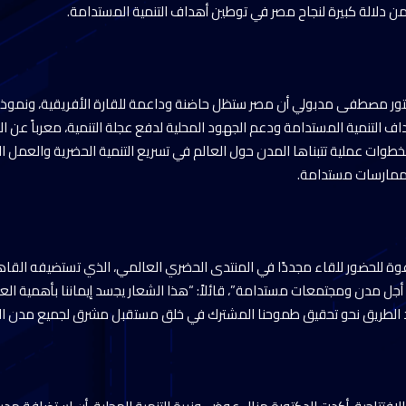
 دلالة كبيرة لنجاح مصر في توطين أهداف التنمية المستدامة.
تور مصطفى مدبولي أن مصر ستظل حاضنة وداعمة للقارة الأفريقية، ونموذجًا
داف التنمية المستدامة ودعم الجهود المحلية لدفع عجلة التنمية، معرباً عن ال
خطوات عملية تتبناها المدن حول العالم في تسريع التنمية الحضرية والعمل ال
 ممارسات مستدامة.
عوة للحضور للقاء مجددًا في المنتدى الحضري العالمي، الذي تستضيفه القاه
من أجل مدن ومجتمعات مستدامة”، قائلاً: “هذا الشعار يجسد إيماننا بأهمية ال
هد الطريق نحو تحقيق طموحنا المشترك في خلق مستقبل مشرق لجميع مدن الع