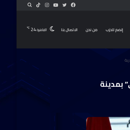
24
℃
إنضم للحزب
من نحن
الاتصال بنا
القاهرة
رية
” بمدينة