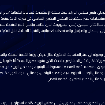
، رئيس مجلس الوزراء، بمقر مكتبة الإسكندرية، فعاليات احتفالية “يوم الم
ستعدادات مصر لاستضافة المنتدى الحضري العالمي في دورته الثانية عشرة ب
 عبدالفتاح السيسي، رئيس الجمهورية، الذي ينظمه برنامج الأمم المتحدة للم
لإسكان والمرافق والمجتمعات العمرانية، والتنمية المحلية، خلال الفترة من 4 إلى 8 نوفمبر 24
وصوله إلى مقر الاحتفالية، الدكتورة منال عوض، وزيرة التنمية المحلية، والف
رة تذكارية لأبرز المشاركين بالحدث، الذي يشهد حضور السيدة/ أنا كلوديا رو
تنفيذي لـمنظمة الأمم المتحدة للمستوطنات البشرية، وعدد من الوزراء من مص
ممثلي البعثات الدبلوماسية، وأعضاء البرلمان، وممثلي البنوك الدولية مُتعد
من مُمثلي القطاع الخاص والمُجتمع المدني.
 ألقى الدكتور مصطفى مدبولي، رئيس مجلس الوزراء، كلمة، استهلها بالترحيب 