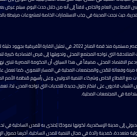
ين القطاعين العام والخاص، لافتاً إلى أنه من خلال حدث اليوم، سيتم عرض بع
درية، حيث نجحت المدينة في جذب الاستثمارات الخاصة لمشروعات مرتبطة بالمر
وأشار رئيس الوزراء إلى أن مصر مستمرة منذ قمة المناخ 2022، في تمثيل القارة الأف
 المتلاحقة التي تواجه المجتمع المحلي وتحويلها إلى فرص اقتصادية كبيرة ل
عم الاقتصاد المحلي، مضيفاً في هذا السياق، أن الحكومة المصرية تتبنى نهجاً 
 مرنة وفعالة للمُدن والمجتمعات المحلية في المسار التنموي، كما تعمل ع
كات مع القطاع الخاص وشركاء التنمية الدوليين، وعلى رأسهم مُنظمة الأمم ا
ن الشباب قادرون على ابتكار حلول جديدة للتحديات التي تواجه المدن، لذا، ت
تدامة في المجتمعات المحلية.
ي إلى مدينة الإسكندرية، لكونها نموذجًا يُحتذى به للمدن الساحلية في تح
ة متعددة، كمدينة رائدة في مجال التنمية للمدن الساحلية، آخرها حصول الإ