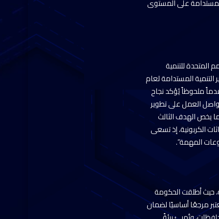
ة المستدامة على المستوى
م المتحدة للتنمية
ر التنمية المستدامة لعام
ليوم المرتبة 83 من بين 166 دولة، بما يمثل تقدماً ملحوظاً يُؤكد نجاح
ُواصل العمل على تطوير
يما يخص الهدف الثالث
ات الكربونية، إذ تسعى
عات المهمة”.
ة، حيث أطلقت الحكومة
تبر مرجعًا أساسيًا لضمان
فظات، وتُهيئ بيئةً