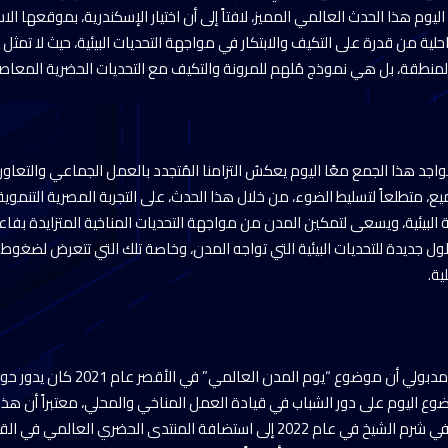
يوم هذا الحدث العالمي المميز، لافتاً إلى أن اختيار الإسكندرية، بموقعها الاس
حلية من قدرة على التكيف والابتكار في مواجهة التحديات البيئية، حيث لا تمثل 
ي المنطقة، بل هي نموذج مُلهم للمرونة والتكيف مع التحديات الحضرية المعاصر
 تواجد هذا الجمع معًا اليوم يعكسُ التزامنا المُتجدد بالعمل الجماعي والتعاو
ميع، متطلعاً لتسليط الضوء، من خلال هذا الحدث، على التجربة المصرية التنموية
البيئية، ويسعى لتمكين المدن من مواجهة التحديات المناخية المتزايدة بفاعلية
 جديدة للتحديات البيئية التي تواجه المدن، وخاصة تلك التي تتعرض لضغوط مت
ية.
وأضاف الدكتور مصطفى مدبولي أن موضوع “يو
وع اليوم على دور الشباب في قيادة العمل المناخي والمحلي، معتبراً أن هذا 
المُختلفة من قمة المناخ في شرم الشيخ في عام 2022 إلى استضافة المنتدى الحضري 