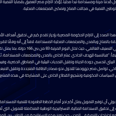
 مُدننا مرنة ومستدامة تبدأ محلياً، يُؤكد التزام مصر العميق بقضايا التنمي
 توطين التنمية في مجالات المناخ وتمكين المجتمعات المحلية.
هذا الصدد إلى التزام الحكومة المصرية بإحراز تقدم كبير في تحقيق أهداف الأم
 بالمناخ وبالمدن والمجتمعات المحلية المستدامة، لافتاً إلى أنه وفقًا لتقري
2024، فإن مصر تقدمت في التصنيف العالمي، حيث تحتل ا
ضيفاً: “فبالنسبة للهدف الحادي عشر الخاص بالمدن والمجتمعات المستدامة، ن
ي البيئي لتحسين جودة الحياة وتقليل التحديات البيئية في المناطق الحضرية، وف
خي، تواصل مصر جهودها للتحول نحو مصادر الطاقة المتجددة وتقليل الانبعاث
ل السياسات الحكومية وتشجيع القطاع الخاص على المشاركة في هذه المشرو
ي أن توفير التمويل يمثل أكبر تحدٍ أمام الخطط الطموحة للتنمية المستدام
 تحقيق الاستدامة المالية، الاستراتيجية الوطنية المتكاملة للتمويل، التي تُع
 احتياجات التنمية في المدن، حيث تعزز هذه الاستراتيجية من التوازن بين المحا