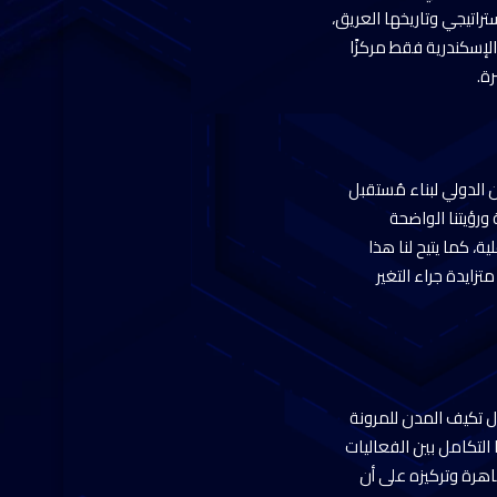
تراتيجي وتاريخها العريق،
الإسكندرية فقط مركزًا
ة.
ن الدولي لبناء مُستقبل
 ورؤيتنا الواضحة
، كما يتيح لنا هذا
زايدة جراء التغير
م المدن العالمي” في الأقصر عام 2021 كان يدور حول تكيف المدن للمرونة
التكامل بين الفعاليات
العالمي في القاهرة وتركيزه على أن