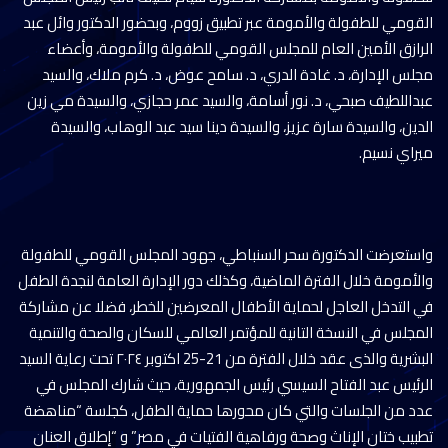
القومي للطفولة والأمومة عبر تطبيق زووم، وبحضور الدكتور وائل عبد
الرازق الأمين العام للمجلس القومي للطفولة والأمومة، وأعضاء
مجلس الإدارة، د. غادة الدري، د. سامح عوض، د. كرم ملاك، والسيد
عبداللطيف صبحي، د. نور أسامة، والسيد عمر حجازي، والسيدة مي زين
الدين، والسيدة سارة عزيز، والسيدة دينا سيد عبد الوهاب، والسيدة
ميراي نسيم.
واستعرضت الدكتورة سحر السنباطي، جهود المجلس القومي للطفولة
والأمومة خلال الفترة الماضية، وكذلك دور الإدارة العامة لنجدة الطفل
في التدخل العاجل لحماية الأطفال المعرضين للخطر، فضلا عن مشاركة
المجلس في النسخة التانية للمؤتمر العالمي للسكان والصحة والتنمية
البشرية والذى عقد خلال الفترة من 21-25 اكتوبر ٢٠٢٤ تحت رعاية السيد
الرئيس عبد الفتاح السيسي رئيس الجمهورية، حيث شارك المجلس في
عدد من الجلسات والتي كان محورها حماية الطفل، كجلسة “مناهضة
تطبيب ختان الإناث وصحة ورفاهية الفتيات في مصر” و “إطلاق العنان