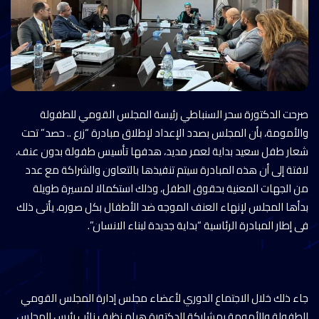
صرحت الدكتورة سحر السنباطي رئيسة المجلس القومي للطفولة
والأمومة، بأن المجلس بصدد الإعداد لإطلاق مبادرة “زرع .. حصد” تحت
شعار طفل سعيد بداية لعمر مديد، هدفها تأسيس طفولة بدون عنف،
لافتة إلى أن هذه المبادرة سيتم تنفيذها بالتعاون والشراكة مع عدد
من الجهات المعنية بحقوق الطفل، وذلك استكمالا لمسيرة طويلة
بدأها المجلس لإنهاء العنف الموجه ضد الأطفال بكل صوره، يأتى ذلك
فى إطار المبادرة الرئاسية “بداية جديدة لبناء الانسان”.
جاء ذلك خلال الاجتماع الدوري لأعضاء مجلس إدارة المجلس القومي
للطفولة والأمومة بمشاركة الدكتورة هيام نظيف نائب رئيس المجلس