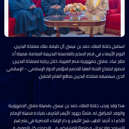
استقبل جلالة الملك، حمد بن عيسى آل خليفة، ملك مملكة البحرين،
اليوم الأربعاء في قصر الصخير بالعاصمة البحرينية المنامة، فضيلة أ.د
نظير عياد، مفتي جمهورية مصر العربية، خلال زيارته لمملكة البحرين؛
لحضور اجتماع اللجنة العليا للتحضير لمؤتمر الحوار الإسلامي – الإسلامي
الذي تستضيفه مملكة البحرين مطلع العام المقبل.
هذا وقد ورحب جلالة الملك، حمد بن عيسى، بفضيلة مفتي الجمهورية
والوفد المرافق له، مثمنًا جهود الأزهر الشريف بقيادة فضيلة الإمام
الأكبر ا.د أحمد الطيب شيخ الأزهر، و دار الإفتاء المصرية في نشر قيم
التسامح والاعتدال، و متمنيًا للمشاركين في الاجتماع كل التوفيق في