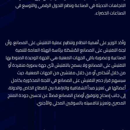
الاتجاهات الحديثة في الصناعة ونظم التحول الرقمي والتوسع في
الصناعات الخضراء.
وأكد الوزير على أهمية انتظام وتنظيم عملية التفتيش على المصانع، وأن
لجنة التفتيش على المصانع المُشكلة برئاسة الهيئة العامة للتنمية
الصناعية وعضوية باقي الجهات المعنية هي الجهة الوحيدة المنوط بها
التفتيش على المصانع ولا يسمح بالتفتيش لأي جهة بصورة منفردة أو
من خلال أشخاص أو من خلال مفتشين من الجهات المعنية، حيث
سيسهم قرار حصر التفتيش على المصانع في اللجنة المذكورة بكامل
أعضائها في تعزيز مبدأ الشفافية والنزاهة بين القطاع الخاص والدولة،
إلى جانب إصحاح وتوفيق أوضاع المصانع فضلاً عن تحسين جودة المنتج
المصري وتعزيز تنافسيته بالسوقين المحلي والأجنبي.