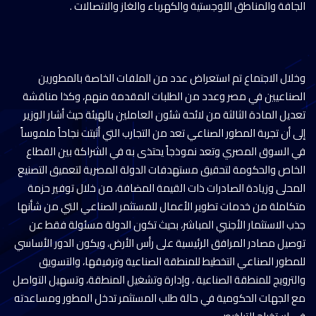
الجافة والمناطق اللوجستية والكهرباء والغاز والاتصالات .
وخلال الاجتماع تم استعراض عدد من الملفات الخاصة بالمطورين
الصناعيين في مصر وعدد من الطلبات المقدمة منهم، وكذا مناقشة
تعديل المادة الثالثة من لائحة شئون العاملين بالهيئة حيث أشار الوزير
إلى أن تجربة المطور الصناعي تعد من التجارب التي أثبتت نجاحاً ملموساً
في السوق المصري وتعد نموذجاً يحتذى به في الشراكة بين القطاع
الخاص والحكومة لتحقيق مستهدفات الدولة المصرية لتعميق التصنيع
المحلى وزيادة الصادرات ذات القيمة المضافة، من خلال توفير حزمة
متكاملة من خدمات تطوير الأعمال للمستثمر الصناعي التي من شأنها
جذب الاستثمار الأجنبي المباشر، بحيث تكون الدولة مسئولة فقط عن
توصيل مصادر المرافق الرئيسية على رأس الأرض، ويكون الدور الأساسي
للمطور الصناعي التخطيط للمنطقة الصناعية وترفيقها، والتسويق
والترويج للمنطقة الصناعية ، وإدارة وتشغيل المنطقة، وتسهيل التواصل
مع الجهات الحكومية في حالة طلب المستثمر تدخل المطور ومساعدته