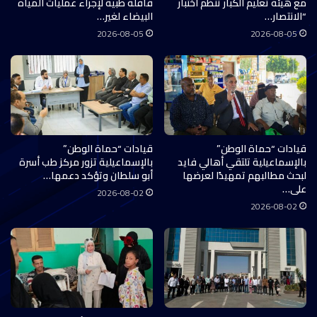
مع هيئة تعليم الكبار تنظم اختبار
قافلة طبية لإجراء عمليات المياه
“الانتصار…
البيضاء لغير…
2026-08-05
2026-08-05
قيادات “حماة الوطن”
قيادات “حماة الوطن”
بالإسماعيلية تلتقي أهالي فايد
بالإسماعيلية تزور مركز طب أسرة
لبحث مطالبهم تمهيدًا لعرضها
أبو سلطان وتؤكد دعمها…
على…
2026-08-02
2026-08-02