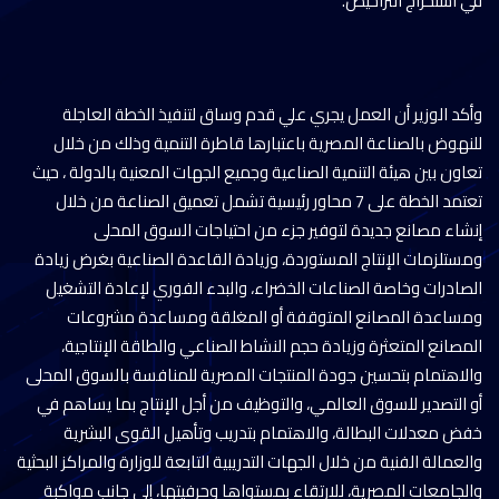
في استخراج التراخيص.
وأكد الوزير أن العمل يجري علي قدم وساق لتنفيذ الخطة العاجلة
للنهوض بالصناعة المصرية باعتبارها قاطرة التنمية وذلك من خلال
تعاون بين هيئة التنمية الصناعية وجميع الجهات المعنية بالدولة ، حيث
تعتمد الخطة على 7 محاور رئيسية تشمل تعميق الصناعة من خلال
إنشاء مصانع جديدة لتوفير جزء من احتياجات السوق المحلى
ومستلزمات الإنتاج المستوردة، وزيادة القاعدة الصناعية بغرض زيادة
الصادرات وخاصة الصناعات الخضراء، والبدء الفوري لإعادة التشغيل
ومساعدة المصانع المتوقفة أو المغلقة ومساعدة مشروعات
المصانع المتعثرة وزيادة حجم النشاط الصناعي والطاقة الإنتاجية،
والاهتمام بتحسين جودة المنتجات المصرية للمنافسة بالسوق المحلى
أو التصدير للسوق العالمي، والتوظيف من أجل الإنتاج بما يساهم في
خفض معدلات البطالة، والاهتمام بتدريب وتأهيل القوى البشرية
والعمالة الفنية من خلال الجهات التدريبية التابعة للوزارة والمراكز البحثية
والجامعات المصرية، للارتقاء بمستواها وحرفيتها، إلى جانب مواكبة