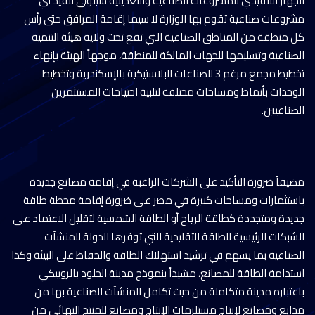
الجهاز التنفيذي للمشروعات الصناعية والتعدينية سيتولى تنفيذ أي
مشروعات صناعية تقوم بها الوزارة لا سيما إقامة المرافق حتى رأس
كل منطقة من المناطق الصناعية التي تقع تحت ولاية هيئة التنمية
الصناعية وتسليمها للجهات المالكة للمنطقة، موجهاً الهيئة بإنهاء
تخطيط مجمع مرغم 3 للصناعات البلاستيكية بالإسكندرية وتخطيط
الوحدات بأنماط ومساحات مختلفة لتلبية احتياجات المستثمرين
الصناعيين.
مضيفاً ضرورة التأكيد على الشركات الراغبة في إقامة مصانع جديدة
باستثمارات ومساحات كبيرة في مصر على ضرورة إقامة محطة طاقة
جديدة ومتجددة كطاقة الرياح أو الطاقة الشمسية لتقليل الاعتماد على
الشبكات الرئيسية للطاقة التقليدية التي توفرها الدولة للمنشآت
الصناعية بما يسهم في ترشيد استهلاك الطاقة والحفاظ على البيئة وكذا
استدامة الطاقة للمصانع، مشيداً بنموذج مدينة الجلود بالروبيكي
باعتباره مدينة متكاملة من حيث تكامل المنشآت الصناعية بها من
مدابغ ومصانع لإنتاج مستلزمات الإنتاج ومصانع للمنتج النهائي من