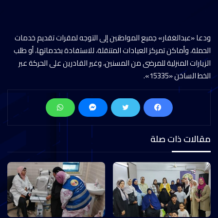
ودعا «عبدالغفار» جميع المواطنين إلى التوجه لمقرات تقديم خدمات
الحملة، وأماكن تمركز العيادات المتنقلة، للاستفادة بخدماتها، أو طلب
الزيارات المنزلية للمرضى من المسنين، وغير القادرين على الحركة عبر
الخط الساخن «15335».
مقالات ذات صلة