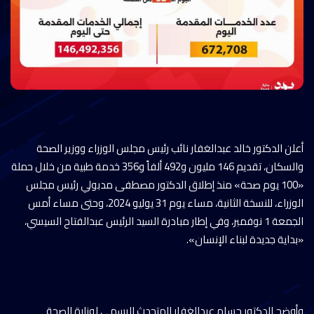
أعلن الدكتور خالد عبدالغفار نائب رئيس مجلس الوزراء ووزير الصحة
والسكان، تقديم 146 مليون و492 ألفاً و356 خدمة طبية من خلال حملة
«100 يوم صحة» منذ إطلاق الدكتور مصطفى مدبولي رئيس مجلس
الوزراء، للنسخة الثانية، مساء يوم 31 يوليو 2024، وحتى مساء أمس
الجمعة 1 نوفمبر، وفي إطار مبادرة السيد الرئيس عبدالفتاح السيسي،
«بداية جديدة لبناء الإنسان».
وأوضح الدكتور حسام عبدالغفار المتحدث الرسمي لوزارة الصحة