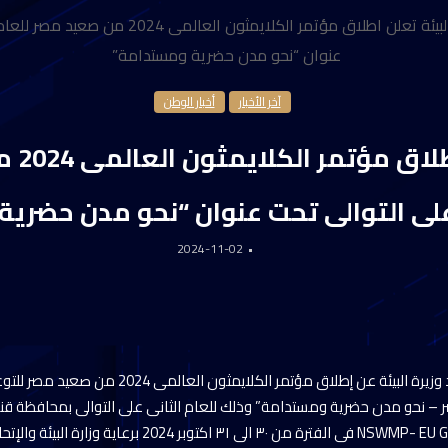
البيئة تعلن اطلاق مؤتمر الكلايمثون العالم
عنوان “نحو مدن حضرية ومستدامة”
آخر الأخبار
أخبار الوطن
البيئة 
 على التوالى تحت عنوان “نحو مدن حضري
2024-11-02
أعلنت الدكتورة ياسمين فؤاد وزيرة البيئة عن إطلاق مؤتم
– نحو مدن حضرية ومستدامة” وذلك للعام الثانى على التوالى بمحافظة قنا 
لإدارة المخلفات الصلبة NSWMP- EU Green فى الفترة من ٣٠ الى ٣١