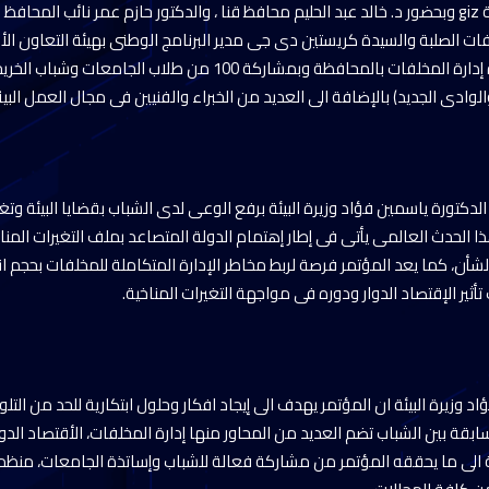
هيئة التعاون الدولى الألمانية giz وبحضور د. خالد عبد الحليم محافظ قنا ، والدكتور حازم عمر نائب ا
تنظيم إدارة المخلفات ووحدة إدارة المخلفات بالمحافظة وبمشاركة 100 من طل
دى الجديد) بالإضافة الى العديد من الخبراء والفنيين فى مجال العمل البيئ
لدكتورة ياسمين فؤاد وزيرة البيئة برفع الوعى لدى الشباب بقضايا البيئة وتغ
ا الحدث العالمى يأتى فى إطار إهتمام الدولة المتصاعد بملف التغيرات المن
لشأن، كما يعد المؤتمر فرصة لربط مخاطر الإدارة المتكاملة للمخلفات بحجم ان
ثير الإقتصاد الدوار ودوره فى مواجهة التغيرات المناخية.
 وزيرة البيئة ان المؤتمر يهدف الى إيجاد افكار وحلول ابتكارية للحد من التل
ة بين الشباب تضم العديد من المحاور منها إدارة المخلفات، الأقتصاد الدوار ،
ة الى ما يحققه المؤتمر من مشاركة فعالة للشباب وإساتذة الجامعات، منظم