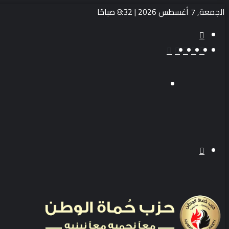
الجمعة, 7 أغسطس 2026 | 8:32 صباحًا
بحث
عن
‫TikTok
انستقرام
يوتيوب
تويتر
فيسبوك
القائمة
بحث
عن