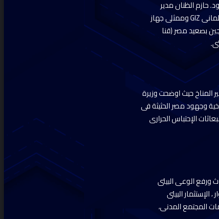
لمحافظ ود. حازم الظنان مدير
البرنامج الوطنى لإدارة المخلفات الصلبة والسيدة كريستين دى جى مدير البرنامج الوطنى بهيئة التعاون الألمانى GIZ وممثلى جهاز
اب الجامعات وشباب الخريجين بصعيد مصر (قنا
ى.
ير المناخ حيث اوضحت وزيرة
اخية وجهود مصر الحثيثة فى
بعاثات الإحتباس الحرارى
وث ورفع الوعى البيئى
 الإستثمار البيئى
ات المجتمع المدنى،