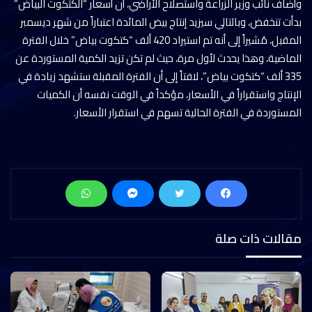
وأضاف نائب وزير الزراعة واستصلاح الأراضي، أن أسعار “الكتكوت البياض”
بدأت تنخفض، وبالتالي سيزيد إنتاج بيض المائدة اعتباراً من شهر ديسمبر
المقبل، مُشيراً إلى أنه تم استيراد 420 ألف “كتكوت بياض” خلال الفترة
الماضية، وهذا يحدث لأول مرة، حيث لم تكن تزيد الكمية المستوردة عن
335 ألف “كتكوت بياض”، لافتاً إلى أن الفترة المقبلة ستشهد زيادة في
الإنتاج واستقراراً في الأسعار، مؤكداً في الوقت نفسه أن الكميات
المستوردة في الفترة الحالية تسهم في استقرار الأسعار.
مقالات ذات صلة