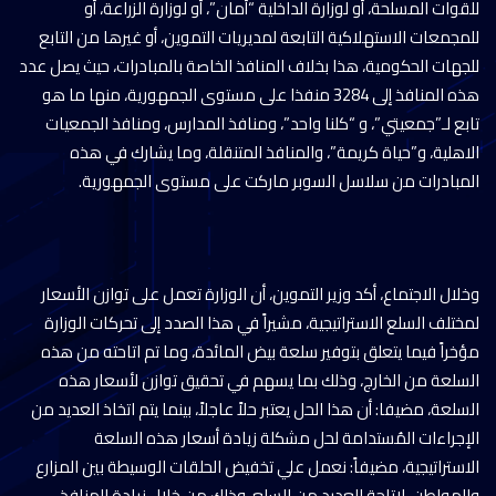
للقوات المسلحة، أو لوزارة الداخلية “أمان”، أو لوزارة الزراعة، أو
للمجمعات الاستهلاكية التابعة لمديريات التموين، أو غيرها من التابع
للجهات الحكومية، هذا بخلاف المنافذ الخاصة بالمبادرات، حيث يصل عدد
هذه المنافذ إلى 3284 منفذا على مستوى الجمهورية، منها ما هو
تابع لـ”جمعيتي”، و “كلنا واحد”، ومنافذ المدارس، ومنافذ الجمعيات
الاهلية، و”حياة كريمة”، والمنافذ المتنقلة، وما يشارك في هذه
المبادرات من سلاسل السوبر ماركت على مستوى الجمهورية.
وخلال الاجتماع، أكد وزير التموين، أن الوزارة تعمل على توازن الأسعار
لمختلف السلع الاستراتيجية، مشيراً في هذا الصدد إلى تحركات الوزارة
مؤخراً فيما يتعلق بتوفير سلعة بيض المائدة، وما تم اتاحته من هذه
السلعة من الخارج، وذلك بما يسهم في تحقيق توازن لأسعار هذه
السلعة، مضيفا: أن هذا الحل يعتبر حلاً عاجلاً، بينما يتم اتخاذ العديد من
الإجراءات المُستدامة لحل مشكلة زيادة أسعار هذه السلعة
الاستراتيجية، مضيفاً: نعمل علي تخفيض الحلقات الوسيطة بين المزارع
والمواطن، لإتاحة العديد من السلع، وذلك من خلال زيادة المنافذ