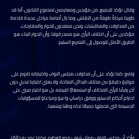
وقال: نؤكد للجميع، من مؤيدين ومعارضين لمشروع القانون، أننا قد
طوينا مرحلةً طويلةً من النقاش، وما زال أمامنا مراحل عديدة قادمة
من المداولات والمناقشات، ونحن منفتحون للحوار والمقترحات،
مؤكدين على أن اختلاف الرأي هو مصدر قوتنا، وأن الحوار البناء هو
الطريق الأمثل للوصول إلى التشريع السليم.
وتابع: كما نؤكد على أن مداولات مجلس النواب واختياراته تقوم على
موازنةٍ دقيقةٍ بين مختلف البدائل المتاحة، ولا يعني اختيارنا لبديلٍ دون
آخر رفضًا للرأي المخالف أو استصغارًا لقيمته، بل هو اختيار مبني على
احترام أحكام الدستور ووفق دراساتٍ واعيةٍ ومراعاةٍ للمسؤوليات
الجسيمة التي نتحملها جميعًا تجاه وطننا وشعبنا.
وأكد أن مجلس النواب ممثل شعب مصر العظيم، وكما عهد به دائمًا،