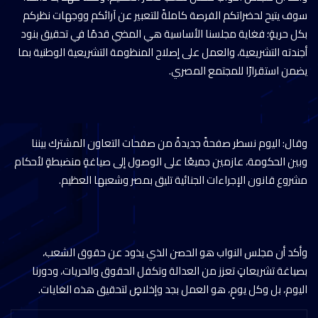
سوف يتيح لحضراتكم الفرصة كاملةً للتعبير عن آرائكم ووجهات نظركم
بكل حريةٍ؛ فغاية مجلسنا الأساسية هي المضي قدمًا في تحقيق بنود
أجندته التشريعية، والعمل على إصلاح المنظومة التشريعية الوطنية بما
يضمن استقرارًا للمجتمع المصري.
وقال: اليوم نسطر صفحةً جديدةً من صفحات التعاون المشترك بيننا
وبين الحكومة، عازمين جميعًا على الوصول إلى صياغةٍ منضبطةٍ لأحكام
مشروع قانون الإجراءات الجنائية تليق بمصر وشعبها العظيم.
وأكد أن مجلس النواب هو الحصن الذي يذود عن حقوق الشعب،
بصياغة تشريعاتٍ تعزز من العدالة وتكفل الحقوق والحريات، ودورنا
اليوم، بل وكل يومٍ، هو العمل بجد وإخلاصٍ لتحقيق هذه الغايات.