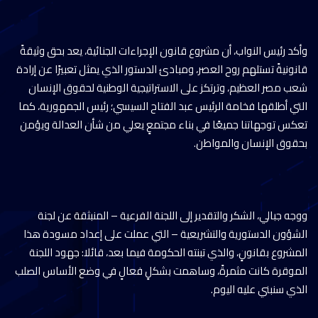
وأكد رئيس النواب، أن مشروع قانون الإجراءات الجنائية، يعد بحق وثيقةً
قانونيةً تستلهم روح العصر، ومبادئ الدستور الذي يمثل تعبيرًا عن إرادة
شعب مصر العظيم، وترتكز على الاستراتيجية الوطنية لحقوق الإنسان
التي أطلقها فخامة الرئيس عبد الفتاح السيسي؛ رئيس الجمهورية، كما
تعكس توجهاتنا جميعًا في بناء مجتمعٍ يعلي من شأن العدالة ويؤمن
بحقوق الإنسان والمواطن.
ووجه جبالي، الشكر والتقدير إلى اللجنة الفرعية – المنبثقة عن لجنة
الشؤون الدستورية والتشريعية – التي عملت على إعداد مسودة هذا
المشروع بقانونٍ، والذي تبنته الحكومة فيما بعد، قائلا: جهود اللجنة
الموقرة كانت مثمرةً، وساهمت بشكلٍ فعالٍ في وضع الأساس الصلب
الذي سنبني عليه اليوم.