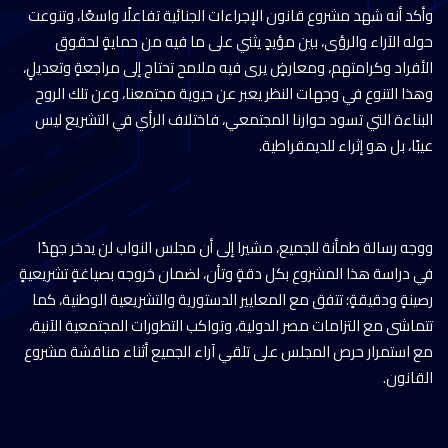
وأكد أنه شهد مشروع قانون الإجراءات الجنائية تفاعلًا واسعًا، وتنوعت
حوله الآراء والرؤى، بين مؤيدٍ يثني على ما فيه من حمايةٍ لحقوق
الأفراد وكرامتهم، ومعارضٍ يرى فيه ملامح تحتاج إلى مراجعةٍ وتعديلٍ،
وهذا التنوع في وجهات النظر يعبر عن حيوية مجتمعنا، وعن تلك الروح
البناءة التي تسود حوارنا المجتمعي، فاختلاف الرأي في التشريع ليس
عيبًا، بل هو إثراء للديمقراطية.
ووجه رسالة طمأنة للجميع، مشيرا إلى أن مجلس النواب لن يدخر جهدًا
في دراسة هذا المشروع بكل دقةٍ وتأن، لضمان خروجه بصياغةٍ تشريعيةٍ
رصينةٍ ودقيقةٍ؛ تتفق مع المعايير الدستورية والتشريعية الوطنية، كما
تتماشى مع التزامات مصر الدولية، وتواكب التطورات المجتمعية الآنية،
مع استمرار حرص المجلس على تلقي آراء الجميع أثناء مناقشة مشروع
القانون.