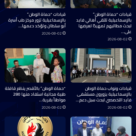
قيادات “حماة الوطن”
قيادات “حماة الوطن”
بالإسماعيلية تلتقي أهالي فايد
بالإسماعيلية تزور مركز طب أسرة
لبحث مطالبهم تمهيدًا لعرضها
أبو سلطان وتؤكد دعمها…
على…
2026-08-02
2026-08-02
قيادات ونواب حماة الوطن
“حماة الوطن” بالأقصر ينظم قافلة
بالإسماعيلية يزورون مستشفى
طبية مجانية استفاد منها 280
فايد التخصصي لبحث سبل دعم…
مواطناً بقرية…
2026-08-02
2026-08-02