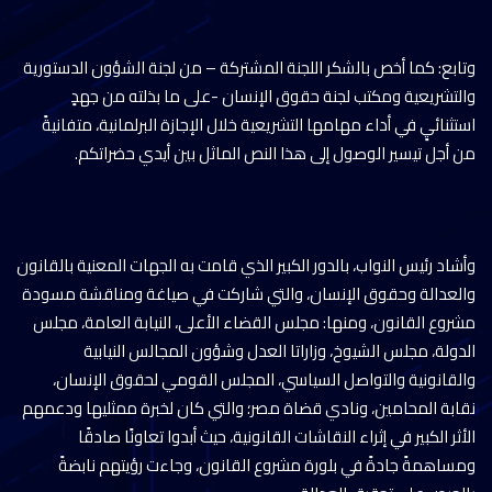
وتابع: كما أخص بالشكر اللجنة المشتركة – من لجنة الشؤون الدستورية
والتشريعية ومكتب لجنة حقوق الإنسان -على ما بذلته من جهدٍ
استثنائيٍ في أداء مهامها التشريعية خلال الإجازة البرلمانية، متفانيةً
من أجل تيسير الوصول إلى هذا النص الماثل بين أيدي حضراتكم.
وأشاد رئيس النواب، بالدور الكبير الذي قامت به الجهات المعنية بالقانون
والعدالة وحقوق الإنسان، والتي شاركت في صياغة ومناقشة مسودة
مشروع القانون، ومنها: مجلس القضاء الأعلى، النيابة العامة، مجلس
الدولة، مجلس الشيوخ، وزاراتا العدل وشؤون المجالس النيابية
والقانونية والتواصل السياسي، المجلس القومي لحقوق الإنسان،
نقابة المحامين، ونادي قضاة مصر؛ والتي كان لخبرة ممثليها ودعمهم
الأثر الكبير في إثراء النقاشات القانونية، حيث أبدوا تعاونًا صادقًا
ومساهمةً جادةً في بلورة مشروع القانون، وجاءت رؤيتهم نابضةً