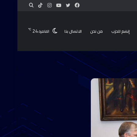
24
℃
إنضم للحزب
من نحن
الاتصال بنا
القاهرة