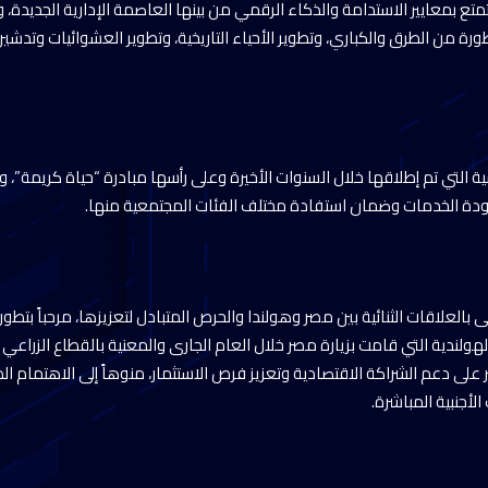
 جديدة تتمتع بمعايير الاستدامة والذكاء الرقمي من بينها العاصمة الإدارية الجديدة
رة من الطرق والكباري، وتطوير الأحياء التاريخية، وتطوير العشوائيات وتد
سية التي تم إطلاقها خلال السنوات الأخيرة وعلى رأسها مبادرة “حياة كريمة”، 
دة الخدمات وضمان استفادة مختلف الفئات المجتمعية منها.
 بالعلاقات الثنائية بين مصر وهولندا والحرص المتبادل لتعزيزها، مرحباً بتطور
ة الهولندية التي قامت بزيارة مصر خلال العام الجارى والمعنية بالقطاع الزراع
على دعم الشراكة الاقتصادية وتعزيز فرص الاستثمار، منوهاً إلى الاهتمام ال
لأجنبية المباشرة.