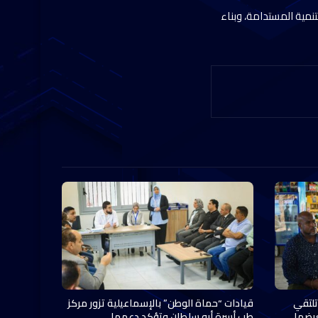
نمية المستدامة، وبناء
تلتقي
قيادات “حماة الوطن” بالإسماعيلية تزور مركز
عرضها
طب أسرة أبو سلطان وتؤكد دعمها…