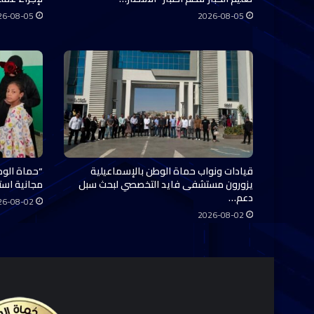
26-08-05
2026-08-05
قيادات ونواب حماة الوطن بالإسماعيلية
“حماة الوط
يزورون مستشفى فايد التخصصي لبحث سبل
مجانية استفاد منها 0
دعم…
26-08-02
2026-08-02