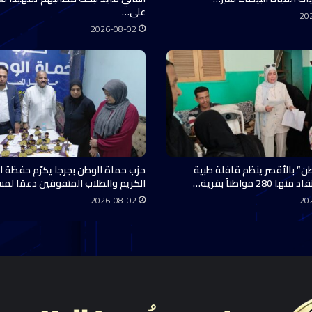
على…
20
2026-08-02
ن” بالأقصر ينظم قافلة طبية
حزب حماة الوطن بجرجا يكرّم حفظة ال
28 مواطناً بقرية…
الكريم والطلاب المتفوقين دعمًا لم
2026-08-02
20