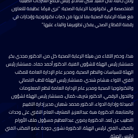
ومن جانبه، قال السيد شين شاندلر، رئيس تجمع الشركات الصينية
المتخصصة في تكنولوجيا الرعاية الصحية: “نرى فرصًا عظيمة للتعاون
مع هيئة الرعاية الصحية بما لديها من خبرات تكنولوجية وإنجازات في
رقمنة القطاع الصحي يمكن تطويرها والبناء عليها”
هذا، وحضر اللقاء من هيئة الرعاية الصحية كل من، الدكتور مجدي بكر،
مستشار رئيس الهيئة للشؤون الفنية، الدكتور أحمد حماد، مستشار رئيس
الهيئة للسياسات والنظم الصحية، ومدير عام الإدارة العامة للمكتب
الفني، اللواء هشام شندي، مستشار رئيس الهيئة للطب الاتصالي
والتكنولوجيا الصحية ومدير عام الإدارة العامة لنظم المعلومات
والتحول الرقمي، الدكتور شريف كمال، مستشار رئيس الهيئة لشؤون
الصيدلة وإدارة الدواء، الدكتور محمد شعبان مدير إدارة التقييم
والمتابعة، الدكتورة هبة عبدالعزيز، المشرف العام التقني على وحدات
التطبيب عن بُعد، الدكتورة رضوى عبدالعظيم مسؤول ملف الأورام
بالمكتب الفني لرئيس الهيئة، الدكتورة نشوى جودة عضو المكتب الفني
لرئيس الهيئة.