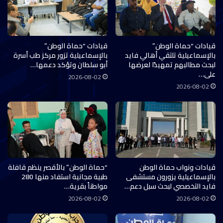
قيادات “حماة الوطن”
قيادات “حماة الوطن”
بالإسماعيلية تلتقي أهالي فايد
بالإسماعيلية تزور مركز طب أسرة
لبحث مطالبهم تمهيدًا لعرضها
أبو سلطان وتؤكد دعمها…
على…
2026-08-02
2026-08-02
قيادات ونواب حماة الوطن
“حماة الوطن” بالأقصر ينظم قافلة
بالإسماعيلية يزورون مستشفى
طبية مجانية استفاد منها 280
فايد التخصصي لبحث سبل دعم…
مواطناً بقرية…
2026-08-02
2026-08-02