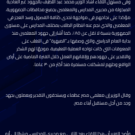
وفى مستهل اللقاء أشاد الوزير محمد عبد اللطيف بالجهود غير العادية
المبذولة من مديرى المدارس والمعلمين بجميع محافظات الجمهورية،
مؤكدا على نجاحهم فى مواجهة تحدى كثافة الفصول وسد العجز في
المعلمين والذي نجم عنه انتظام الطلاب بمختلف المدارس على مستوى
الجمهورية بنسبة لا تقل عن ٨٥٪؜، كما أشار إلى جهود المعلمين منذ
بداية العام الدراسي والتي وصفها بـ”المبهرة” فى التغلب على
المعوقات التي كانت تواجه العملية التعليمية، موجهًا لهم الشكر
والتقدير على جهودهم وإتقانهم العمل خلال الفترة الماضية على أرض
الواقع وحلهم لمشكلات مستمرة منذ أكثر من ٣٠ عاما.
وقال الوزير إن معلمى مصر عظماء ويستحقون التقدير ويعملون بجهد
وجد من أجل مستقبل أبناء مصر.
وأضح الوزير أن هذا اللقاء يعد الثانى مع مديري المدارس، مشيرًا إلى أنه