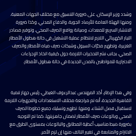
وشدد وزير الإسكان، على ضرورة التنسيق مع مختلف الجهات المعنية،
ومنها الهيئة العامة للأرصاد الجوية، والدفاع المدني، وكذا ضرورة
الانتشار السريع للمعدات، وصيانة روافع الصرف الصحي، وتوفير مصادر
التيار الكهربائي اللازم لانتظام عملية التشغيل في حالة هطول الأمطار
الغزيرة، وتطهير مخرَّات السيول وشبكات صرف مياه الأمطار والصرف
الصحي، بجانب نشر التحذيرات اللازمة حول كيفية اتخاذ الإجراءات
الاحترازية للمواطنين بالمدن الجديدة في حالة هطول الأمطار.
وفي هذا الإطار، أكد المهندس عبدالرءوف الغيطي، رئيس جهاز تنمية
القاهرة الجديدة، أنه تم مراجعة مختلف الاستعدادات والتجهيزات اللازمة
لاستقبال فصل الشتاء، ومنها: تطهير وتسليك جميع خطوط الصرف
الصحي وبالوعات صرف الأمطار لضمان جاهزيتها، كما تم التوجيه
بضرورة ضبط مناسيب أغطية المطابق والبالوعات بمستوى الطرق مع
الالتزام والمتابعة في تغيير التالف منها إن لزم الأمر.