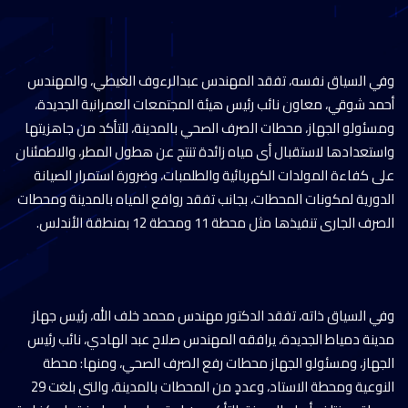
وفي السياق نفسه، تفقد المهندس عبدالرءوف الغيطي، والمهندس
أحمد شوقي، معاون نائب رئيس هيئة المجتمعات العمرانية الجديدة،
ومسئولو الجهاز، محطات الصرف الصحي بالمدينة، للتأكد من جاهزيتها
واستعدادها لاستقبال أى مياه زائدة تنتج عن هطول المطر، والاطمئنان
على كفاءة المولدات الكهربائية والطلمبات، وضرورة استمرار الصيانة
الدورية لمكونات المحطات، بجانب تفقد روافع المياه بالمدينة ومحطات
الصرف الجارى تنفيذها مثل محطة 11 ومحطة 12 بمنطقة الأندلس.
وفي السياق ذاته، تفقد الدكتور مهندس محمد خلف الله، رئيس جهاز
مدينة دمياط الجديدة، يرافقه المهندس صلاح عبد الهادي، نائب رئيس
الجهاز، ومسئولو الجهاز محطات رفع الصرف الصحي، ومنها: محطة
النوعية ومحطة الاستاد، وعددٍ من المحطات بالمدينة، والتى بلغت 29