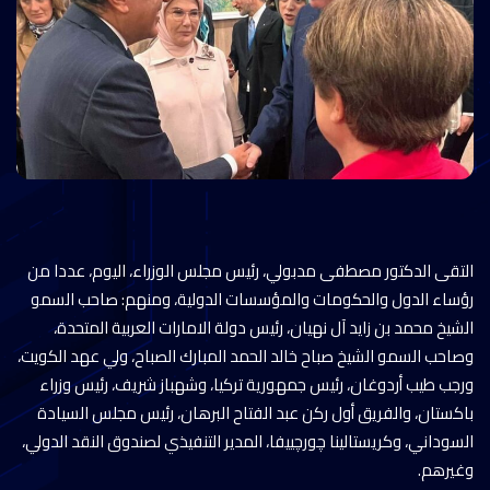
التقى الدكتور مصطفى مدبولي، رئيس مجلس الوزراء، اليوم، عددا من
رؤساء الدول والحكومات والمؤسسات الدولية، ومنهم: صاحب السمو
الشيخ محمد بن زايد آل نهيان، رئيس دولة الامارات العربية المتحدة،
وصاحب السمو الشيخ صباح خالد الحمد المبارك الصباح، ولي عهد الكويت،
ورجب طيب أردوغان، رئيس جمهورية تركيا، وشهباز شريف، رئيس وزراء
باكستان، والفريق أول ركن عبد الفتاح البرهان، رئيس مجلس السيادة
السوداني، وكريستالينا چورچييفا، المدير التنفيذي لصندوق النقد الدولي،
وغيرهم.