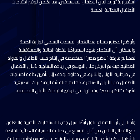
استمرارية توريد ألبان الأطفال للمستحقين، بما يضمن توفير احتياجات
الأطفال الغذائية الصحية.
وأوضح الدكتور حسام عبدالغفار، المتحدث الرسمي لوزارة الصحة
والسكان، أن الاجتماع شهد استعراضًا للخطة الحالية والمستقبلية
لمصانع شركة “لاكتو مصر” المتخصصة في إنتاج حليب الأطفال والمواد
الغذائية،حيث تم التركيز على التوسع في زيادة الإنتاجية لألبان الأطفال
في مرحلتيه الأولى والثانية، في خطوة تهدف إلى تأمين كافة احتياجات
الأطفال من الألبان الصناعية، كما تم مناقشة الإمكانيات التصنيعية
لشركة “لاكتو مصر” وقدرتها على توفير احتياجات الألبان المدعمة.
وأشار إلى أن الاجتماع تناول أيضًا سبل جذب الاستثمارات الأجنبية والتعاون
مع القطاع الخاص من أجل التوسع في صناعة المنتجات الغذائية الخاصة
بالأطفال، كما شدد نائبا رئيس مجلس الوزراء على ضرورة تكثيف حملات