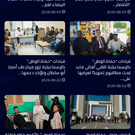
“الانتصار…
البيضاء لغير…
2026-08-05
2026-08-05
قيادات “حماة الوطن”
قيادات “حماة الوطن”
بالإسماعيلية تلتقي أهالي فايد
بالإسماعيلية تزور مركز طب أسرة
لبحث مطالبهم تمهيدًا لعرضها
أبو سلطان وتؤكد دعمها…
على…
2026-08-02
2026-08-02
قيادات ونواب حماة الوطن
“حماة الوطن” بالأقصر ينظم قافلة