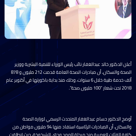
أعلن الدكتور خالد عبدالغفار نائب رئيس الوزراء للتنمية البشرية ووزير
الصحة والسكان، أن مبادرات الصحة العامة قدمت 212 مليون و 878
ألف خدمة طبية خلال 6 سنوات، وذلك منذ بداية باكورتها في أكتوبر عام
2018 تحت شعار “100 مليون صحة”.
أوضح الدكتور حسام عبدالغفار المتحدث الرسمي لوزارة الصحة
والسكان، أن المبادرات الرئاسية استفاد منها 94 مليون مواطن من
كافة الفئات العمرية منذ مرحلة المهد وحتى الشيخوخة، حيث انطلقت