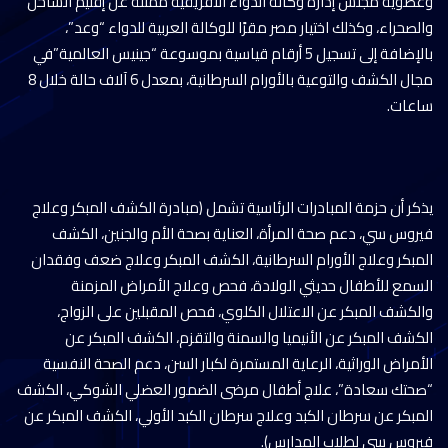
وعضوية مجلس إدارة وكالة الدواء الأفريقية ممثلة عن إقليم الساحل
والصحراء، وكذلك اختيار مصر مقرًا للوكالة العربية للدواء “وعد”،
بالإضافة إلى تسجيل 5 أرقام قياسية بموسوعة “جينيس العالمية”في
مجال الكشف والتوعية بالأورام السرطانية، بمعدل 6 آلاف حالة خلال 8
ساعات.
يذكر أن حزمة المبادرات الرئاسية تشمل (مبادرة الكشف المبكر وعلاج
فيروس سي، دعم صحة المرأة، العناية بصحة الأم والجنين، الكشف
المبكر وعلاج الأورام السرطانية، الكشف المبكر وعلاج ضعف وفقدان
السمع للأطفال حديثي الولادة، فحص وعلاج الأمراض المزمنة
والكشف المبكر عن الاعتلال الكلوي، فحص المقبلين على الزواج،
الكشف المبكر عن الأنيميا والسمنة والتقزم، الكشف المبكر عن
الأمراض الوراثية، الرعاية المستمرة لكبار السن، دعم الصحة النفسية
“صحتك سعادة”، علاج أطفال مرضى الضمور العضلي الشوكي، الكشف
المبكر عن سرطان الكبد وعلاج سرطان الكبد الأولي، الكشف المبكر عن
فيروس سي لطلاب المدارس).