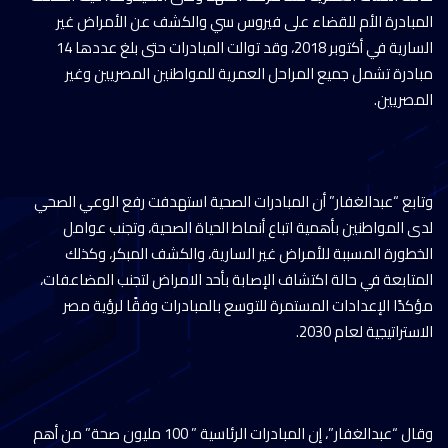
المبادرة الأم للقضاء على فيروس سي والكشف عن الأمراض غير
السارية في أكتوبر 2018، وقد توالت المبادرات حتى بلغ عددها 14
مبادرة تشمل جميع المراحل العمرية للمواطنين المصريين وغير
المصريين.
وتابع “عبدالغفار” أن المبادرات الصحية استهدفت رفع الوعي الصحي
لدى المواطنين بأهمية اتباع أنماط الحياة الصحية، وتجنب عوامل
الخطورة المسببة للأمراض غير السارية، والكشف المبكر، وكذلك
المتابعة في حالة اكتشاف الإصابة بأحد الامراض لتجنب المضاعفات،
مؤكدًا الإعدادات المستمرة للتوسع بالمبادرات وفقًا لرؤية مصر
الاستراتيجية لعام 2030.
وقال “عبدالغفار”، إن المبادرات الرئاسية ” 100 مليون صحة” من أهم