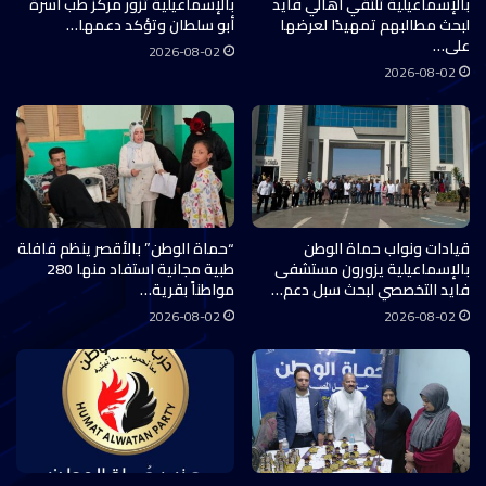
بالإسماعيلية تلتقي أهالي فايد
بالإسماعيلية تزور مركز طب أسرة
لبحث مطالبهم تمهيدًا لعرضها
أبو سلطان وتؤكد دعمها…
على…
2026-08-02
2026-08-02
قيادات ونواب حماة الوطن
“حماة الوطن” بالأقصر ينظم قافلة
بالإسماعيلية يزورون مستشفى
طبية مجانية استفاد منها 280
فايد التخصصي لبحث سبل دعم…
مواطناً بقرية…
2026-08-02
2026-08-02