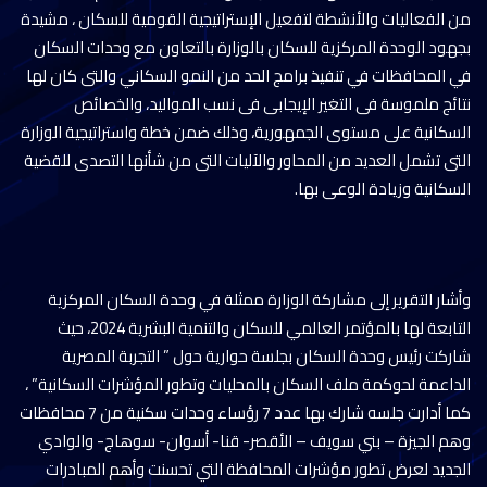
من الفعاليات والأنشطة لتفعيل الإستراتيجية القومية للسكان ، مشيدة
بجهود الوحدة المركزية للسكان بالوزارة بالتعاون مع وحدات السكان
في المحافظات في تنفيذ برامج الحد من النمو السكاني والتى كان لها
نتائج ملموسة فى التغير الإيجابى فى نسب المواليد، والخصائص
السكانية على مستوى الجمهورية، وذلك ضمن خطة واستراتيجية الوزارة
التى تشمل العديد من المحاور والآليات التى من شأنها التصدى للقضية
السكانية وزيادة الوعى بها.
وأشار التقرير إلى مشاركة الوزارة ممثلة في وحدة السكان المركزية
التابعة لها بالمؤتمر العالمي للسكان والتنمية البشرية 2024، حيث
شاركت رئيس وحدة السكان بجلسة حوارية حول ” التجربة المصرية
الداعمة لحوكمة ملف السكان بالمحليات وتطور المؤشرات السكانية” ،
كما أدارت جلسه شارك بها عدد 7 رؤساء وحدات سكنية من 7 محافظات
وهم الجيزة – بني سويف – الأقصر- قنا- أسوان- سوهاج- والوادي
الجديد لعرض تطور مؤشرات المحافظة التي تحسنت وأهم المبادرات