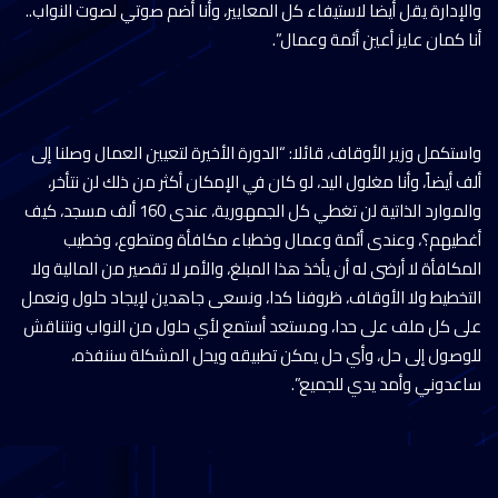
والإدارة يقل أيضا لاستيفاء كل المعايير، وأنا أضم صوتي لصوت النواب..
أنا كمان عايز أعين أئمة وعمال”.
واستكمل وزير الأوقاف، قائلا: “الدورة الأخيرة لتعيين العمال وصلنا إلى
ألف أيضاً، وأنا مغلول اليد، لو كان في الإمكان أكثر من ذلك لن نتأخر،
والموارد الذاتية لن تغطي كل الجمهورية، عندى 160 ألف مسجد، كيف
أغطيهم؟، وعندى أئمة وعمال وخطباء مكافأة ومتطوع، وخطيب
المكافأة لا أرضى له أن يأخذ هذا المبلغ، والأمر لا تقصير من المالية ولا
التخطيط ولا الأوقاف، ظروفنا كدا، ونسعى جاهدين لإيجاد حلول ونعمل
على كل ملف على حدا، ومستعد أستمع لأي حلول من النواب ونتناقش
للوصول إلى حل، وأي حل يمكن تطبيقه ويحل المشكلة سننفذه،
ساعدوني وأمد يدي للجميع”.