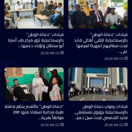
قيادات “حماة الوطن”
قيادات “حماة الوطن”
بالإسماعيلية تلتقي أهالي فايد
بالإسماعيلية تزور مركز طب أسرة
لبحث مطالبهم تمهيدًا لعرضها
أبو سلطان وتؤكد دعمها…
على…
2026-08-02
2026-08-02
قيادات ونواب حماة الوطن
“حماة الوطن” بالأقصر ينظم قافلة
بالإسماعيلية يزورون مستشفى
طبية مجانية استفاد منها 280
فايد التخصصي لبحث سبل دعم…
مواطناً بقرية…
2026-08-02
2026-08-02