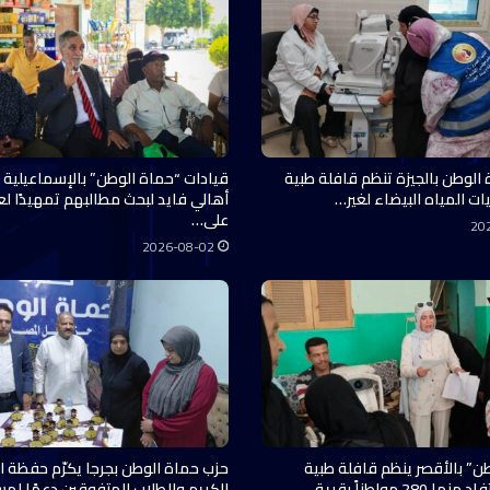
 الوطن بالجيزة تنظم قافلة طبية
قيادات “حماة الوطن” بالإسماعيلية 
ات المياه البيضاء لغير…
أهالي فايد لبحث مطالبهم تمهيدًا ل
على…
20
2026-08-02
ن” بالأقصر ينظم قافلة طبية
حزب حماة الوطن بجرجا يكرّم حفظة ال
28 مواطناً بقرية…
الكريم والطلاب المتفوقين دعمًا لم