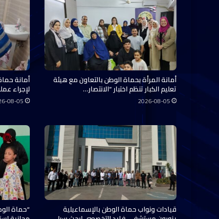
أمانة المرأة بحماة الوطن بالتعاون مع هيئة
أمانة حماة
تعليم الكبار تنظم اختبار “الانتصار…
لإجراء عملي
26-08-05
2026-08-05
قيادات ونواب حماة الوطن بالإسماعيلية
“حماة الوط
يزورون مستشفى فايد التخصصي لبحث سبل
مجانية استفاد منها 0