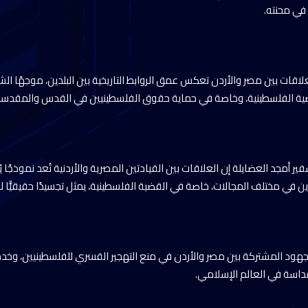
في محنته.
لاقات بين مصر والأردن تعكس عمق الروابط التاريخية بين البلدين، موجهًا الش
قضية الفلسطينية، وخاصة في حماية حقوق الفلسطينيين في القدس والمقدسا
ر أمجد العضايلة إن العلاقات بين القيادتين المصرية والأردنية تُعد نموذجًا يُ
ين في مختلف المجالات، خاصة في القضية الفلسطينية، يمثل تجسيدًا حقيقيًّا للأ
لجهود المشتركة بين مصر والأردن في منع التهجير القسري للفلسطينيين، وخد
لقداسة في العالم الإسلامي.