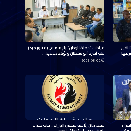
تلتقي
قيادات “حماة الوطن” بالإسماعيلية تزور مركز
عرضها
طب أسرة أبو سلطان وتؤكد دعمها…
2026-08-02
قرآن
عقب بيان رئاسة مجلس الوزراء .. حزب حماة
سيرة…
الوطن يدين استهداف إحدى…