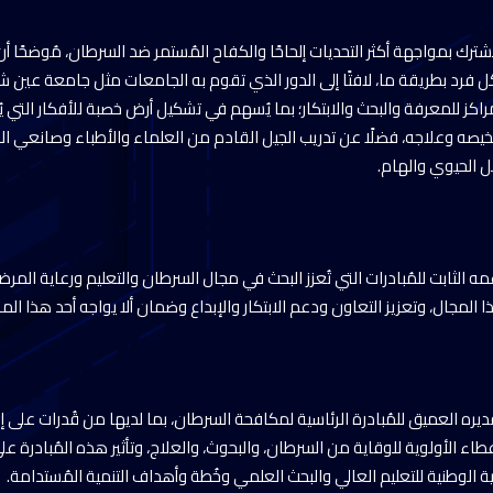
 المُشترك بمواجهة أكثر التحديات إلحاحًا والكفاح المُستمر ضد السرطان، مُوضح
 فرد بطريقة ما، لافتًا إلى الدور الذي تقوم به الجامعات مثل جامعة عين
 باعتبارها مراكز للمعرفة والبحث والابتكار؛ بما يُسهم في تشكيل أرض خصبة للأفكار الت
يصه وعلاجه، فضلًا عن تدريب الجيل القادم من العلماء والأطباء وصانعي 
ل الحيوي والهام.
ه الثابت للمُبادرات التي تُعزز البحث في مجال السرطان والتعليم ورعاية المر
ا المجال، وتعزيز التعاون ودعم الابتكار والإبداع وضمان ألا يواجه أحد هذا ال
قديره العميق للمُبادرة الرئاسية لمكافحة السرطان، بما لديها من قُدرات على 
ء الأولوية للوقاية من السرطان، والبحوث، والعلاج، وتأثير هذه المُبادرة على
جية الوطنية للتعليم العالي والبحث العلمي وخُطة وأهداف التنمية المُستدامة.