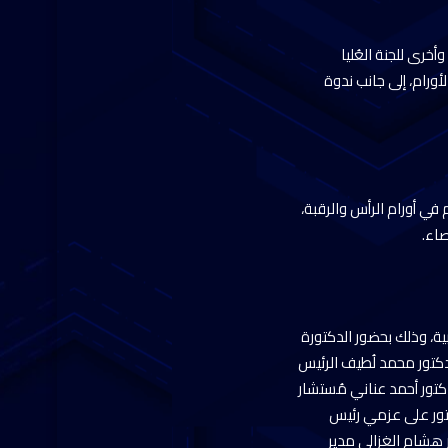
رى للجنة العُليا
رام، إلى جانب ندوة
ي أورام الرأس والرقبة،
صاء.
العربية، وذلك بحضور الدكتورة
دكتور محمد لُطيف الرئيس
تور أحمد عناني مُستشار
دكتور على عزمي رئيس
 هشام الغزالي مدير