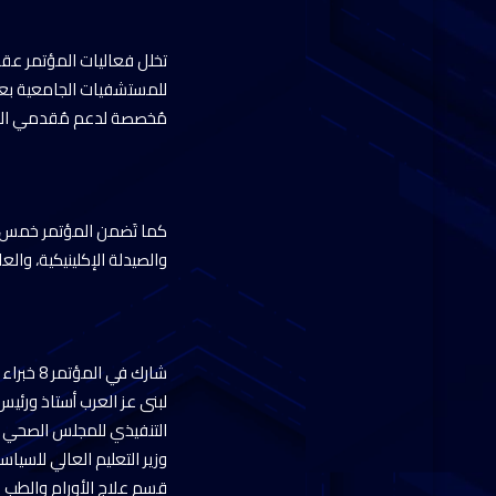
تخلل فعاليات المؤتمر عقد
للمستشفيات الجامعية بعي
مُخصصة لدعم مُقدمي الرع
كما تَضمن المؤتمر خمس و
والصيدلة الإكلينيكية، وا
شارك في
لبنى عز العرب أستاذ ورئي
التنفيذي للمجلس الصحي ا
وزير التعليم العالي للسيا
قسم علاج الأورام والطب ا