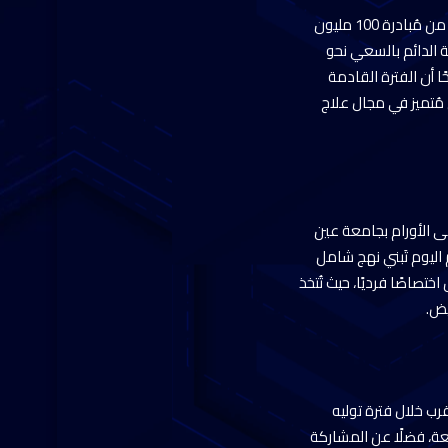
وأشار رئيس الجامعة إلى مُشاركة مستشفى الأورام بطب عين شمس في جميع المُبادرات الرئاسية بدءًا من مُبادرة 100 مليون
ة الدائم بالسعي نحو
ا أن الفترة القادمة
ُتميز في مجال علاج
فى الأورام بجامعة عين
، بينما يتم اليوم تَبني نهج شامل
صاصًا فرديًا، حيث تُتخذ
يض.
رب خلال فترة توليه
عة، فضلًا عن المشاركة