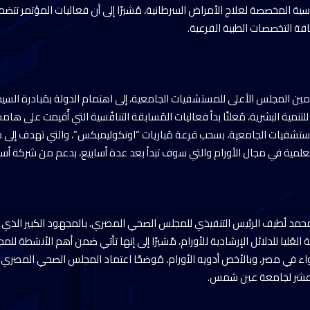
ئاسية المخصصة لعلاج الأمراض السرطانية، مُشيرًا إلى أن فعاليات المؤتمر تت
ة التخصصات الطبية الفرعية.
ين المجلس الأعلى للمستشفيات الجامعية، إلى اهتمام الدولة بمُبادرة السيد 
نمية البشرية، مُعلنًا بدأ فعاليات المُسابقة التنافُسية التي أُقيمت على ه
ُستشفيات الجامعية، بسحب قرعة مُباريات “اونكوليمبكس”، والتي تهدف إلى خ
العلمية في مجال الأورام والتي سوف تبدأ بعد عدة أسابيع، بدعم من شركة أسترا
محمد لُطيف الرئيس التنفيذي للمجلس الصحي المصري، بالمجهود الكبير الذي
عُليا للدلائل الإرشادية للأورام، مٌشيرًا إلى إنها تأتي ضمن أهم الأنشطة 
 عشر لجامعة عين شمس.