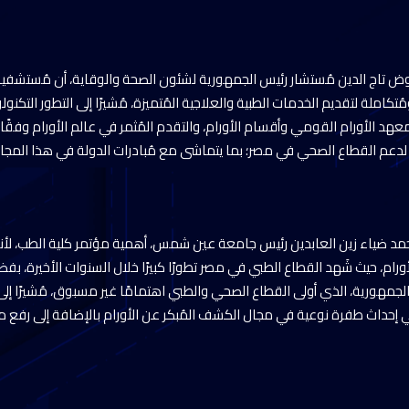
وض تاج الدين مُستشار رئيس الجمهورية لشئون الصحة والوقاية، أن مُست
تكاملة لتقديم الخدمات الطبية والعلاجية المُتميزة، مُشيرًا إلى التطور التكن
هد الأورام القومي وأقسام الأورام، والتقدم المُثمر في عالم الأورام وفقًا 
لدعم القطاع الصحي في مصر؛ بما يتماشى مع مُبادرات الدولة في هذا المجال ورؤ
حمد ضياء زين العابدين رئيس جامعة عين شمس، أهمية مؤتمر كلية الطب، لأن
رام، حيث شَهد القطاع الطبي في مصر تطورًا كبيرًا خلال السنوات الأخيرة، بف
جمهورية، الذي أولى القطاع الصحي والطبي اهتمامًا غير مسبوق، مُشيرًا إلى نج
في إحداث طفرة نوعية في مجال الكشف المُبكر عن الأورام بالإضافة إلى رف