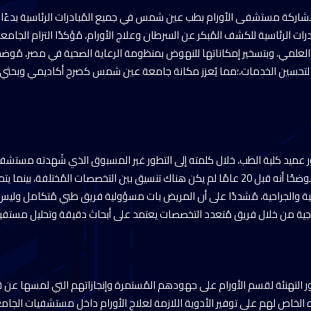
ت الرئاسية للكشف المُبكر عن السرطان وعلاج الأورام، مُؤكدًا التزام الجامع
 العلمي، وبتسخير إمكاناتها للنهوض بمنظومة الرعاية الصحية في مصر، مُوضحً
 لتحسين الخدمات،؛مما يُعزز مكانة جامعة عين شمس كصرح أكاديمي وبحثي م
نور عميد كلية الطب، خلال كلمته إلى التطور غير المسبوق الذي شَهدته مستش
شمس في علاج الأورام، مًوضحًا أنه قبل 20 عامًا لم يكن هناك تنسيق بين التخصصات المُختلفة
ة والجراحية، مُشددًا على أن المريض بات مسؤولية فريق طبي مُتكامل وليس اخت
لاجية من خلال فريق مُتعدد التخصصات يعتمد على أبحاث دقيقة وتحليل مستف
ور التهنئة لقسم الأورام على جهودهم المُستمرة وإنجازاتهم التي لمسها عن ق
 الخاص لهم على توفير الأدوية اللازمة لعلاج الأورام داخل مستشفيات الجام