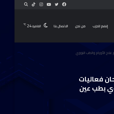
24
℃
إنضم للحزب
من نحن
الاتصال بنا
القاهرة
علاج الأورام والطب النووي
ان فعاليات
وي بطب عين