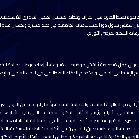
 ندوة تُسلط الضوء على إنجازات وخُطط المجلس الصحي المصري المُستقبلية، وأخ
ن شمس تتناول دور المستشفيات الجامعية في دعم مسيرة وتحسين علاج الأو
اية الصحية لمرضى الأورام.
رش عمل مُتخصصة تُناقش موضوعات مُتنوعة، أبرزها: دور طب وجراحة الفم ف
لعلاج الإشعاعي الداخلي، واستخدام الذكاء الاصطناعي في البحث العلمي والإح
 المؤتمر 8 خبراء أجانب من الولايات المتحدة، والمملكة المتحدة، وألمانيا، وعدد من الدول 
س مستشفى الأورام ورئيس المؤتمر، الدكتور أسامة عبد الحي نقيب الأطباء، ال
لمصري، الدكتور عمر شريف أمين المجلس الأعلى للمُستشفيات الجامعية الدك
سات الصحية، اللواء طبيب طارق النجدي رئيس الأكاديمية الطبية العسكرية، ال
لنووي، الدكتورة إيناس عبدالحليم عضو مجلس الشعب وأستاذ الأورام، الدكتور