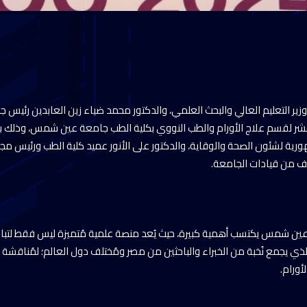
 وزير التعليم العالي والبحث العلمي، والدكتور محمد ضياء زين العابدين رئي
شر لقسم علاج الأورام والطب النووي بكلية الطب جامعة عين شمس، وذلك ب
ورية لشئون الصحة والوقاية، والدكتور على الأنور عميد كلية الطب ورئيس م
 من قيادات الجامعة.
عين شمس يكتسب أهمية كبيرة، حيث يُعد منصة علمية مُتميزة ليس فقط لتبادل
 يجمع نُخبة من الخبراء والباحثين من مصر ومُختلف دول العالم؛ لمُناقشة أ
ورام.